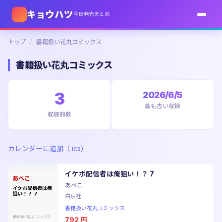
キョウハツ
今日発売まとめ
トップ
/
書籍扱い花丸コミックス
書籍扱い花丸コミックス
3
2026/6/5
最も古い収録
収録冊数
カレンダーに追加（.ics）
イケボ配信者は俺狙い！？ 7
あぺこ
白泉社
書籍扱い花丸コミックス
792
円