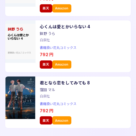
楽天
Amazon
心くんは愛とかいらない 4
鉢野 うら
白泉社
書籍扱い花丸コミックス
792
円
楽天
Amazon
君となら恋をしてみても 8
窪田 マル
白泉社
書籍扱い花丸コミックス
792
円
楽天
Amazon