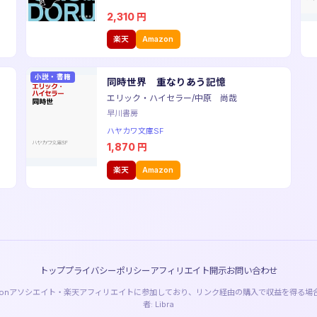
2,310
円
楽天
Amazon
小説・書籍
同時世界 重なりあう記憶
エリック・ハイセラー/中原 尚哉
早川書房
ハヤカワ文庫SF
1,870
円
楽天
Amazon
トップ
プライバシーポリシー
アフィリエイト開示
お問い合わせ
azonアソシエイト・楽天アフィリエイトに参加しており、リンク経由の購入で収益を得る場
者: Libra