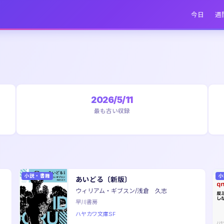
今日
週
2026/5/11
最も古い収録
小説・書籍
小
あいどる〔新版〕
ウィリアム・ギブスン/浅倉 久志
早川書房
ハヤカワ文庫SF