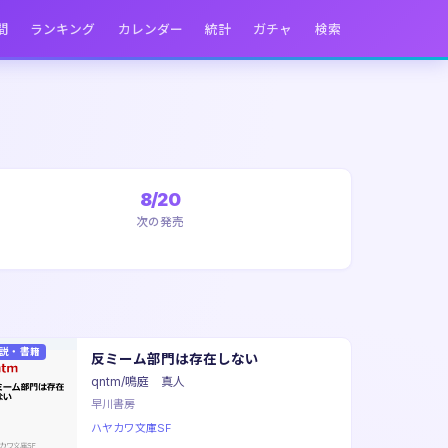
間
ランキング
カレンダー
統計
ガチャ
検索
8/20
次の発売
説・書籍
反ミーム部門は存在しない
qntm/鳴庭 真人
早川書房
ハヤカワ文庫SF