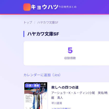
キョウハツ
今日発売まとめ
トップ
/
ハヤカワ文庫SF
ハヤカワ文庫SF
5
収録冊数
カレンダーに追加（.ics）
小説・書籍
赦しへの四つの道
アーシュラ・K・ル・グィン/小尾 芙佐/鳴
庭 真人
早川書房