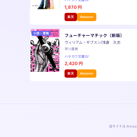
ハヤカワ文庫SF
1,870
円
楽天
Amazon
小説・書籍
フューチャーマチック〔新版〕
ウィリアム・ギブスン/浅倉 久志
早川書房
ハヤカワ文庫SF
2,420
円
楽天
Amazon
当サイトは Am