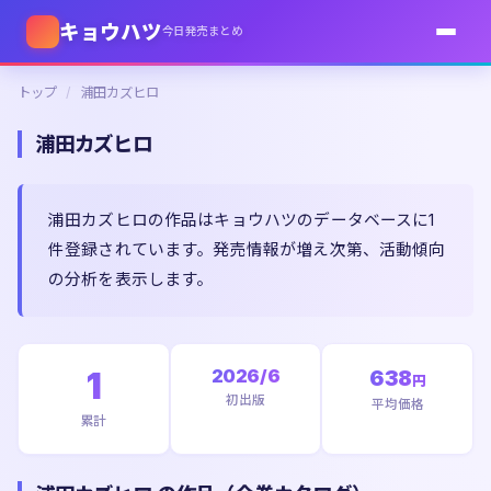
キョウハツ
今日発売まとめ
トップ
/
浦田カズヒロ
浦田カズヒロ
浦田カズヒロの作品はキョウハツのデータベースに1
件登録されています。発売情報が増え次第、活動傾向
の分析を表示します。
1
2026/6
638
円
初出版
平均価格
累計