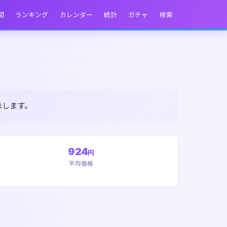
間
ランキング
カレンダー
統計
ガチャ
検索
示します。
924
円
平均価格