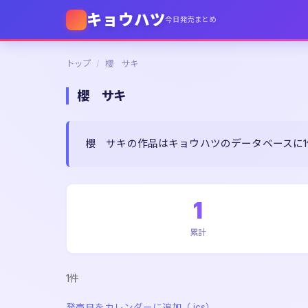
キョウハツ
今日発売まとめ
トップ
/
櫻 サキ
櫻 サキ
櫻 サキの作品はキョウハツのデータベースに
1
累計
1件
発売日をカレンダーに追加（.ics）