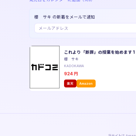
櫻 サキ の新着をメールで通知
これより「断罪」の授業を始めます 1
櫻 サキ
KADOKAWA
924
円
楽天
Amazon
当サイトは Am