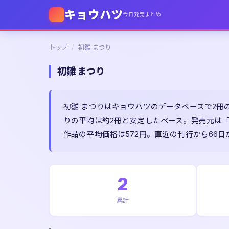
キョウハツ
今日発売まとめ
トップ
/
初雛 まつり
初雛 まつり
初雛 まつりはキョウハツのデータベースで2冊の
りの平均は約2冊と安定したペース。発売元は
作品の平均価格は572円。直近の刊行から66
2
累計