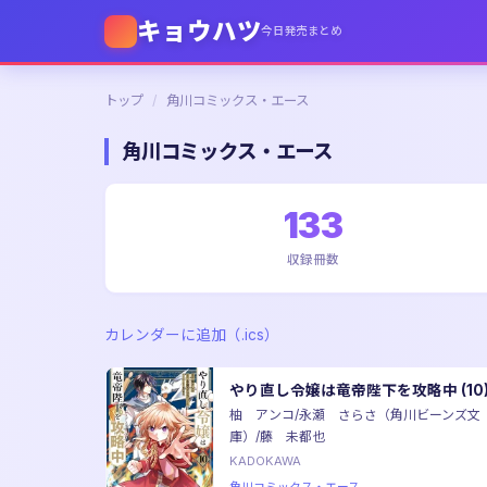
キョウハツ
今日発売まとめ
トップ
/
角川コミックス・エース
角川コミックス・エース
133
収録冊数
カレンダーに追加（.ics）
やり直し令嬢は竜帝陛下を攻略中 (10
柚 アンコ/永瀬 さらさ（角川ビーンズ文
庫）/藤 未都也
KADOKAWA