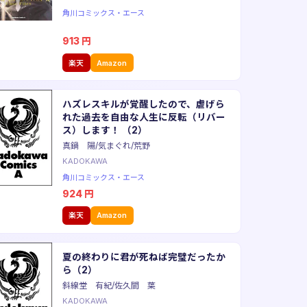
角川コミックス・エース
913
円
楽天
Amazon
ハズレスキルが覚醒したので、虐げら
れた過去を自由な人生に反転（リバー
ス）します！ （2）
真鍋 陽/気まぐれ/荒野
KADOKAWA
角川コミックス・エース
924
円
楽天
Amazon
夏の終わりに君が死ねば完璧だったか
ら（2）
斜線堂 有紀/佐久間 葉
KADOKAWA