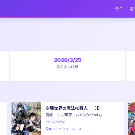
今日
週
2026/3/25
最も古い収録
)
崩壊世界の魔法杖職人 （1）
風都 ノリ/黒留 ハガネ/かやはら
KADOKAWA
角川コミックス・エース