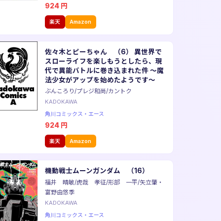
924
円
楽天
Amazon
佐々木とピーちゃん （6） 異世界で
スローライフを楽しもうとしたら、現
代で異能バトルに巻き込まれた件 〜魔
法少女がアップを始めたようです〜
ぶんころり/プレジ和尚/カントク
KADOKAWA
角川コミックス・エース
924
円
楽天
Amazon
機動戦士ムーンガンダム （16）
福井 晴敏/虎哉 孝征/形部 一平/矢立肇・
富野由悠季
KADOKAWA
角川コミックス・エース