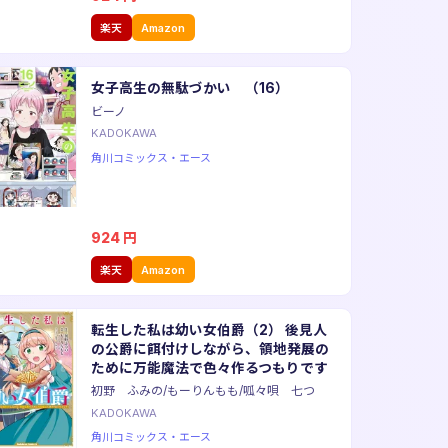
楽天
Amazon
女子高生の無駄づかい （16）
ビーノ
KADOKAWA
角川コミックス・エース
924
円
楽天
Amazon
転生した私は幼い女伯爵（2） 後見人
の公爵に餌付けしながら、領地発展の
ために万能魔法で色々作るつもりです
初野 ふみの/もーりんもも/呱々唄 七つ
KADOKAWA
角川コミックス・エース