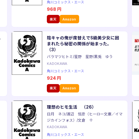
角川コミックス・エース
968
円
楽天
Amazon
れ
陰キャの俺が席替えでS級美少女に囲
ち
まれたら秘密の関係が始まった。
（3）
バラマツヒトミ/星野 星野/黒兎 ゆう
KADOKAWA
角川コミックス・エース
924
円
楽天
Amazon
理想のヒモ生活 （26）
日月 ネコ/渡辺 恒彦（ヒーロー文庫／イマ
ジカインフォス）/文倉 十
KADOKAWA
角川コミックス・エース