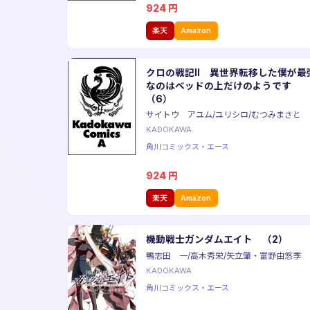
924
円
楽天
Amazon
クロの戦記II 異世界転移した僕が最
なのはベッドの上だけのようです
（6）
サイトウ アユム/ユリシロ/むつみまさと
KADOKAWA
角川コミックス・エース
924
円
楽天
Amazon
機動戦士ガンダムエイト （2）
鴨志田 一/高木秀栄/矢立肇・富野由悠季
KADOKAWA
角川コミックス・エース