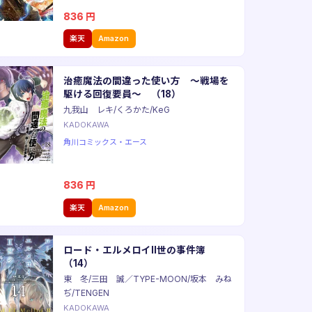
836
円
楽天
Amazon
治癒魔法の間違った使い方 〜戦場を
駆ける回復要員〜 （18）
九我山 レキ/くろかた/KeG
KADOKAWA
角川コミックス・エース
836
円
楽天
Amazon
ロード・エルメロイII世の事件簿
（14）
東 冬/三田 誠／TYPE-MOON/坂本 みね
ぢ/TENGEN
KADOKAWA