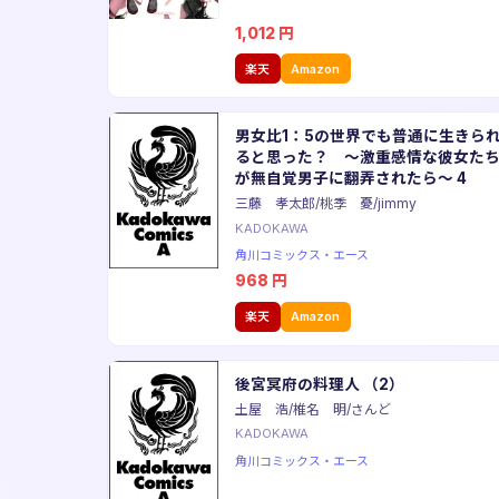
1,012
円
楽天
Amazon
男女比1：5の世界でも普通に生きら
ると思った？ 〜激重感情な彼女た
が無自覚男子に翻弄されたら〜 4
三藤 孝太郎/桃季 憂/jimmy
KADOKAWA
角川コミックス・エース
968
円
楽天
Amazon
後宮冥府の料理人 （2）
土屋 浩/椎名 明/さんど
KADOKAWA
角川コミックス・エース