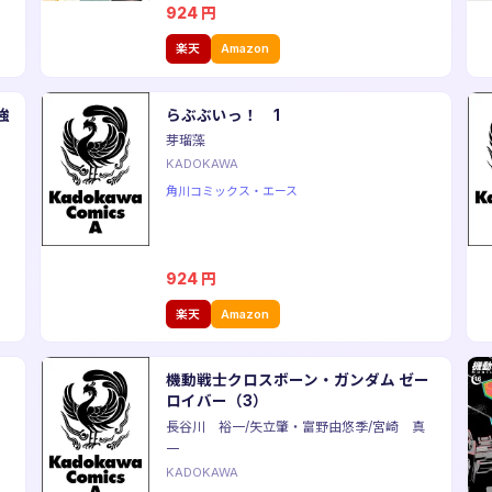
924
円
楽天
Amazon
強
らぶぶいっ！ 1
芽瑠藻
KADOKAWA
角川コミックス・エース
924
円
楽天
Amazon
機動戦士クロスボーン・ガンダム ゼー
ロイバー（3）
長谷川 裕一/矢立肇・富野由悠季/宮崎 真
一
KADOKAWA