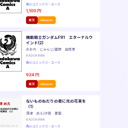
角川コミックス・エース
1,100
円
楽天
Amazon
機動戦士ガンダムF91 エターナルウ
インド(2)
おおの じゅんじ/富野 由悠季
KADOKAWA
角川コミックス・エース
924
円
楽天
Amazon
ないものねだりの君に光の花束を
（1）
深津 めえ/汐見 夏衛
KADOKAWA
角川コミックス・エース