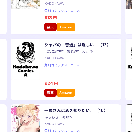
KADOKAWA
角川コミックス・エース
913
円
楽天
Amazon
シャバの「普通」は難しい （12）
ばたこ/中村 颯希/村 カルキ
KADOKAWA
角川コミックス・エース
924
円
楽天
Amazon
一式さんは恋を知りたい。 （10）
あららぎ あゆね
KADOKAWA
角川コミックス・エース