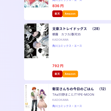
角川コミックス・エース
836
円
楽天
Amazon
文豪ストレイドッグス （28）
朝霧 カフカ/春河35
KADOKAWA
角川コミックス・エース
792
円
楽天
Amazon
衛宮さんちの今日のごはん （12）
TAa/只野まこと/TYPE-MOON
KADOKAWA
角川コミックス・エース