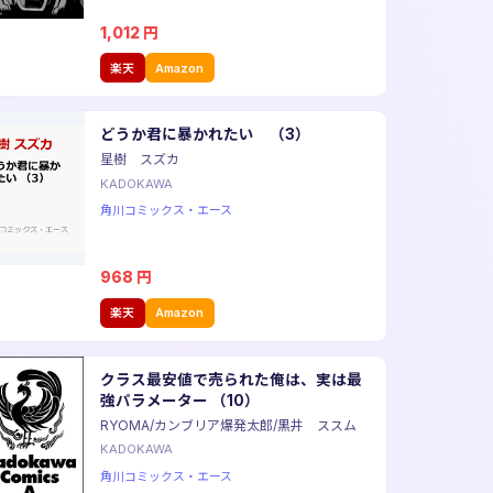
1,012
円
楽天
Amazon
どうか君に暴かれたい （3）
星樹 スズカ
KADOKAWA
角川コミックス・エース
968
円
楽天
Amazon
クラス最安値で売られた俺は、実は最
強パラメーター （10）
RYOMA/カンブリア爆発太郎/黒井 ススム
KADOKAWA
角川コミックス・エース