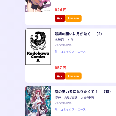
924
円
楽天
Amazon
最期の願いに月が泣く （2）
水無月 すう
KADOKAWA
角川コミックス・エース
957
円
楽天
Amazon
陰の実力者になりたくて！ （18）
坂野 杏梨/逢沢 大介/東西
KADOKAWA
角川コミックス・エース