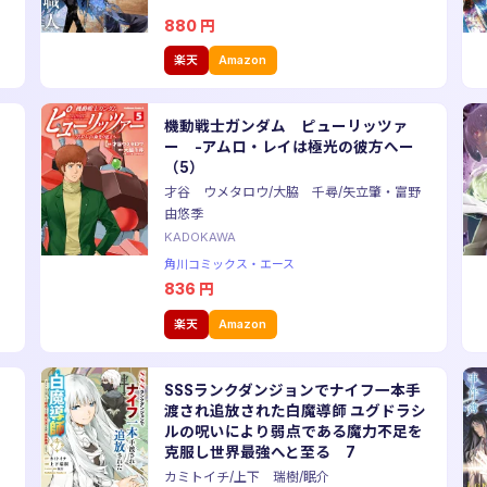
880
円
楽天
Amazon
機動戦士ガンダム ピューリッツァ
ー -アムロ・レイは極光の彼方へー
（5）
才谷 ウメタロウ/大脇 千尋/矢立肇・富野
由悠季
KADOKAWA
角川コミックス・エース
836
円
楽天
Amazon
SSSランクダンジョンでナイフ一本手
渡され追放された白魔導師 ユグドラシ
ルの呪いにより弱点である魔力不足を
克服し世界最強へと至る 7
カミトイチ/上下 瑞樹/眠介