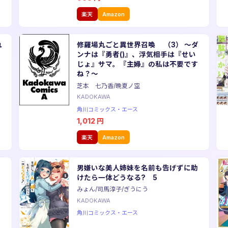
楽天
Amazon
れ
修羅場丸ごと異世界召喚 （3） 〜ダ
る
ンナは『勇者()』、浮気相手は『せい
じょ』サマ。『主婦』の私は不要です
ね？〜
芝本 七乃香/晩夏ノ空
KADOKAWA
角川コミックス・エース
1,012
円
楽天
Amazon
官
男嫌いな美人姉妹を名前も告げずに助
けたら一体どうなる? 5
みょん/司馬淳子/ぎうにう
KADOKAWA
角川コミックス・エース