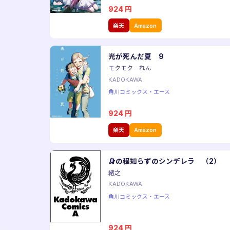
924
円
楽天
Amazon
光が死んだ夏 9
モクモク れん
KADOKAWA
角川コミックス・エース
924
円
楽天
Amazon
身の程知らずのシンデレラ （2）
緒之
KADOKAWA
角川コミックス・エース
924
円