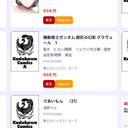
924
円
楽天
Amazon
機動戦士ガンダム 銀灰の幻影 グラヴュ
ール 1
葛木 ヒヨン/関西 リョウジ/矢立肇・富野
由悠季/明貴 美加
KADOKAWA
角川コミックス・エース
968
円
楽天
Amazon
であいもん （21）
浅野りん
KADOKAWA
角川コミックス・エース