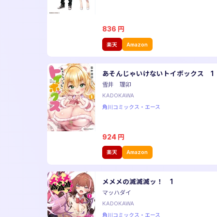
836
円
楽天
Amazon
あそんじゃいけないトイボックス 1
雪井 理卯
KADOKAWA
角川コミックス・エース
924
円
楽天
Amazon
メメメの滅滅滅ッ！ 1
マッハダイ
KADOKAWA
角川コミックス・エース