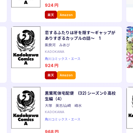
924
円
楽天
Amazon
恋するふたりは牙を隠す〜ギャップが
ありすぎるカップルの話〜 1
紫良河 みあび
KADOKAWA
角川コミックス・エース
924
円
楽天
Amazon
黒鷺死体宅配便 (32) シーズン0 高校
生編（4）
大塚 英志/山崎 峰水
KADOKAWA
角川コミックス・エース
968
円