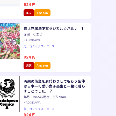
924
円
楽天
Amazon
異世界魔法少女ラジカル☆ハルナ 1
赤瀬 とまと
KADOKAWA
角川コミックス・エース
924
円
楽天
Amazon
両親の借金を肩代わりしてもらう条件
は日本一可愛い女子高生と一緒に暮ら
すことでした。 7
美月 めいあ/雨音 恵/kakao
KADOKAWA
角川コミックス・エース
924
円