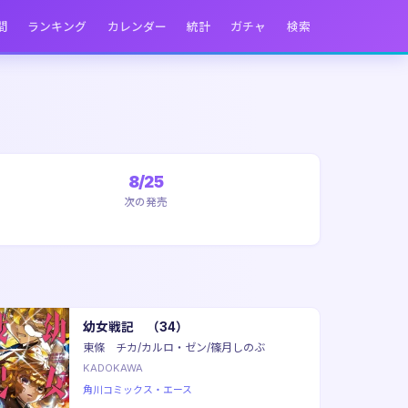
間
ランキング
カレンダー
統計
ガチャ
検索
8/25
次の発売
幼女戦記 （34）
東條 チカ/カルロ・ゼン/篠月しのぶ
KADOKAWA
角川コミックス・エース