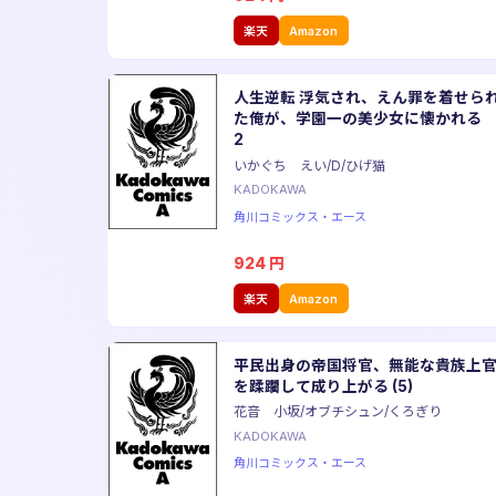
楽天
Amazon
人生逆転 浮気され、えん罪を着せら
た俺が、学園一の美少女に懐かれ
2
いかぐち えい/D/ひげ猫
KADOKAWA
角川コミックス・エース
924
円
楽天
Amazon
平民出身の帝国将官、無能な貴族上
を蹂躙して成り上がる (5)
花音 小坂/オブチシュン/くろぎり
KADOKAWA
角川コミックス・エース