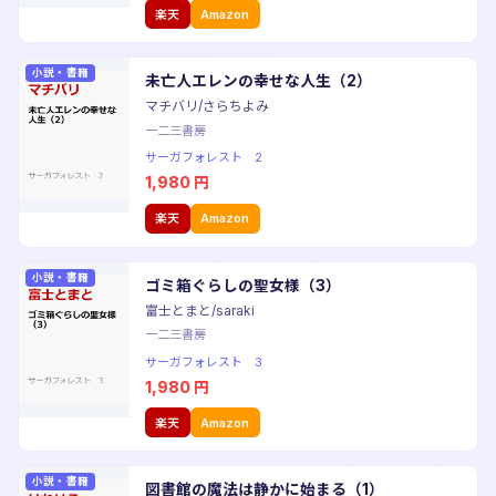
楽天
Amazon
小説・書籍
未亡人エレンの幸せな人生（2）
マチバリ/さらちよみ
一二三書房
サーガフォレスト 2
1,980
円
楽天
Amazon
小説・書籍
ゴミ箱ぐらしの聖女様（3）
富士とまと/saraki
一二三書房
サーガフォレスト 3
1,980
円
楽天
Amazon
小説・書籍
図書館の魔法は静かに始まる（1）