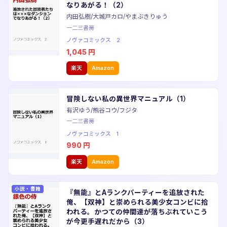
なりあがる！（2）
内田弘樹/大城戸カロ/やまぶきりゅう
一二三書房
ノヴァコミックス 2
1,045
円
楽天
Amazon
冒険しない私の異世界マニュアル（1）
有沢ゆう/熊谷コウ/フジタ
一二三書房
ノヴァコミックス 1
990
円
楽天
Amazon
小説・書籍
『無能』とAランクパーティーを追放された
俺、【双神】と崇められる美少女コンビに拾
われる。かつての仲間達が落ちぶれていこう
が今更手遅れだから（3）