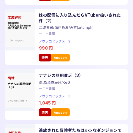
妹の配信に入り込んだらVTuber扱いされた
件（2）
江波界司/海戸あお/みず(artumph)
一二三書房
ノヴァコミックス 2
990
円
楽天
Amazon
ナナシの器用貧乏（3）
高球/葉原辰月/KeG
一二三書房
ノヴァコミックス 3
1,045
円
楽天
Amazon
追放された冒険者たちは×××なダンジョンで