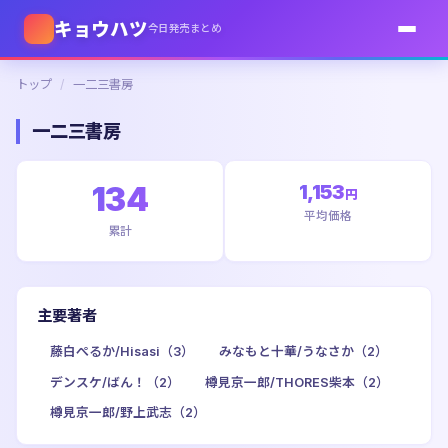
キョウハツ
今日発売まとめ
トップ
/
一二三書房
一二三書房
134
1,153
円
平均価格
累計
主要著者
藤白ぺるか/Hisasi（3）
みなもと十華/うなさか（2）
デンスケ/ばん！（2）
樽見京一郎/THORES柴本（2）
樽見京一郎/野上武志（2）