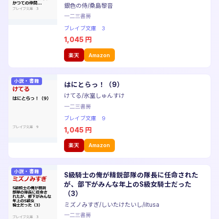
銀色の侍/桑島黎音
一二三書房
ブレイブ文庫 3
1,045
円
楽天
Amazon
小説・書籍
はにとらっ！（9）
けてる/氷室しゅんすけ
一二三書房
ブレイブ文庫 9
1,045
円
楽天
Amazon
小説・書籍
S級騎士の俺が精鋭部隊の隊長に任命された
が、部下がみんな年上のS級女騎士だった
（3）
ミズノみすぎ/しいたけたいし/iltusa
一二三書房