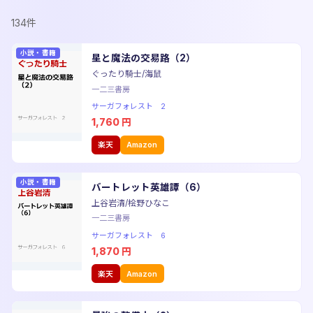
134件
小説・書籍
星と魔法の交易路（2）
ぐったり騎士/海鼠
一二三書房
サーガフォレスト 2
1,760
円
楽天
Amazon
小説・書籍
バートレット英雄譚（6）
上谷岩清/桧野ひなこ
一二三書房
サーガフォレスト 6
1,870
円
楽天
Amazon