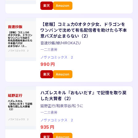
楽天
Amazon
【悲報】コミュ力0オタク少女、ドラゴンを
ワンパンで沈めて有名配信者を助けたら不本
意バズが止まらない（2）
音速炒飯/緑/HIROKAZU
一二三書房
ノヴァコミックス 2
990
円
楽天
Amazon
ハズレスキル『おもいだす』で記憶を取り戻
した大賢者（2）
延野正行/和泉宗谷/松うに
一二三書房
ノヴァコミックス 2
935
円
楽天
Amazon