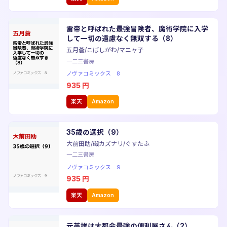
雷帝と呼ばれた最強冒険者、魔術学院に入学
して一切の遠慮なく無双する（8）
五月蒼/こばしがわ/マニャ子
一二三書房
ノヴァコミックス 8
935
円
楽天
Amazon
35歳の選択（9）
大前田助/磯カズナリ/ぐすたふ
一二三書房
ノヴァコミックス 9
935
円
楽天
Amazon
元英雄は大都会最強の便利屋さん（2）