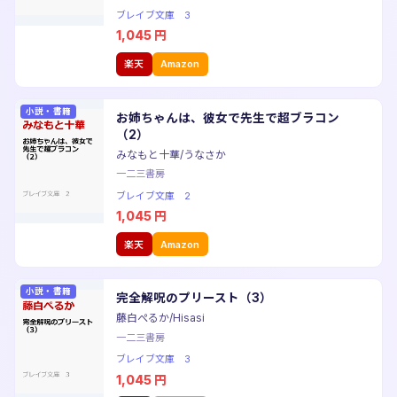
ブレイブ文庫 3
1,045
円
楽天
Amazon
小説・書籍
お姉ちゃんは、彼女で先生で超ブラコン
（2）
みなもと十華/うなさか
一二三書房
ブレイブ文庫 2
1,045
円
楽天
Amazon
小説・書籍
完全解呪のプリースト（3）
藤白ぺるか/Hisasi
一二三書房
ブレイブ文庫 3
1,045
円