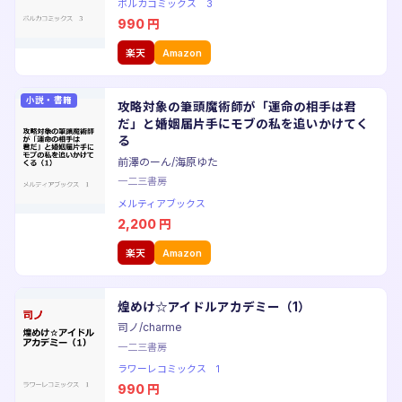
ポルカコミックス 3
990
円
楽天
Amazon
小説・書籍
攻略対象の筆頭魔術師が「運命の相手は君
だ」と婚姻届片手にモブの私を追いかけてく
る
前澤のーん/海原ゆた
一二三書房
メルティアブックス
2,200
円
楽天
Amazon
煌めけ☆アイドルアカデミー（1）
司ノ/charme
一二三書房
ラワーレコミックス 1
990
円