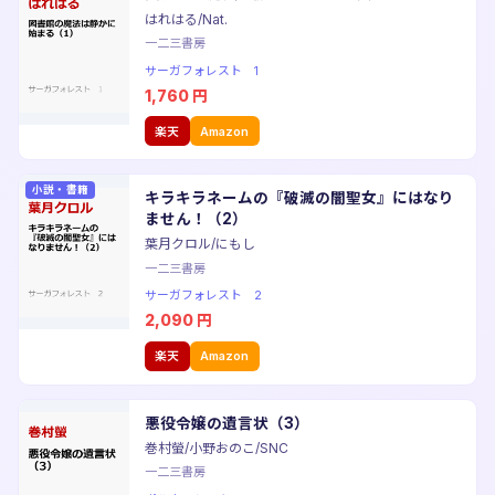
はれはる/Nat.
一二三書房
サーガフォレスト 1
1,760
円
楽天
Amazon
小説・書籍
キラキラネームの『破滅の闇聖女』にはなり
ません！（2）
葉月クロル/にもし
一二三書房
サーガフォレスト 2
2,090
円
楽天
Amazon
悪役令嬢の遺言状（3）
巻村螢/小野おのこ/SNC
一二三書房