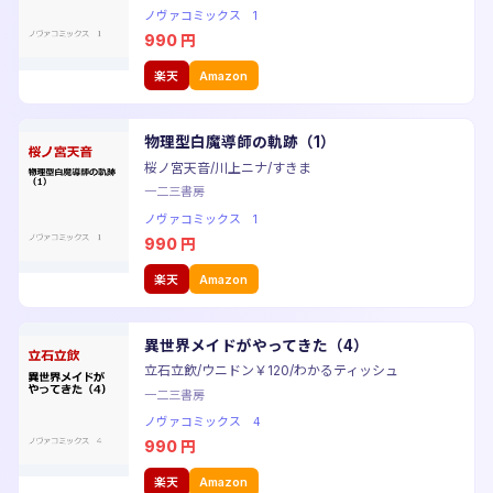
ノヴァコミックス 1
990
円
楽天
Amazon
物理型白魔導師の軌跡（1）
桜ノ宮天音/川上ニナ/すきま
一二三書房
ノヴァコミックス 1
990
円
楽天
Amazon
異世界メイドがやってきた（4）
立石立飲/ウニドン￥120/わかるティッシュ
一二三書房
ノヴァコミックス 4
990
円
楽天
Amazon