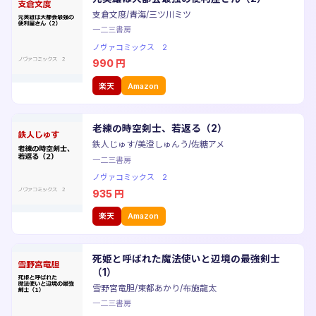
支倉文度/青海/三ツ川ミツ
一二三書房
ノヴァコミックス 2
990
円
楽天
Amazon
老練の時空剣士、若返る（2）
鉄人じゅす/美澄しゅんう/佐糖アメ
一二三書房
ノヴァコミックス 2
935
円
楽天
Amazon
死姫と呼ばれた魔法使いと辺境の最強剣士
（1）
雪野宮竜胆/東都あかり/布施龍太
一二三書房