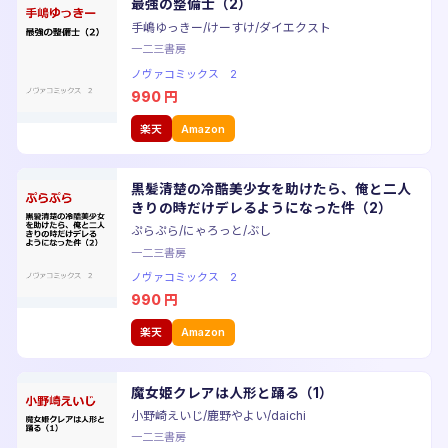
最強の整備士（2）
手嶋ゆっきー/けーすけ/ダイエクスト
一二三書房
ノヴァコミックス 2
990
円
楽天
Amazon
黒髪清楚の冷酷美少女を助けたら、俺と二人
きりの時だけデレるようになった件（2）
ぷらぷら/にゃろっと/ぶし
一二三書房
ノヴァコミックス 2
990
円
楽天
Amazon
魔女姫クレアは人形と踊る（1）
小野崎えいじ/鹿野やよい/daichi
一二三書房