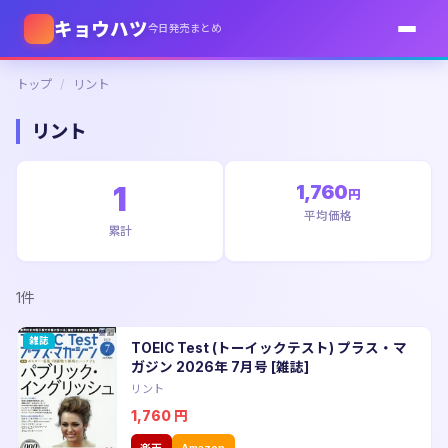
キョウハツ
今日発売まとめ
トップ
/
リント
リント
1
1,760
円
平均価格
累計
1件
雑誌
TOEIC Test (トーイックテスト) プラス・マ
ガジン 2026年 7月号 [雑誌]
リント
1,760
円
楽天
Amazon