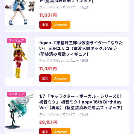
ト (塗装済み可動フィギュア)
グッドスマイルカンパニー
/
玩具
11,031
円
楽天
Amazon
フィギュア
figma 『東島丹三郎は仮面ライダーになりた
い』 岡田ユリコ（電波人間タックルVer.）
(塗装済み可動フィギュア)
グッドスマイルカンパニー
/
玩具
11,031
円
楽天
Amazon
フィギュア
1/7 『キャラクター・ボーカル・シリーズ01
初音ミク』 初音ミク Happy 16th Birthday
Ver.【再販】 (製塗装済み完成品フィギュア)
グッドスマイルカンパニー
/
玩具
29,151
円
楽天
Amazon