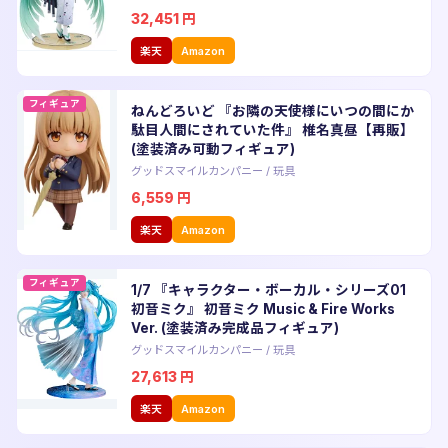
32,451
円
楽天
Amazon
フィギュア
ねんどろいど 『お隣の天使様にいつの間にか
駄目人間にされていた件』 椎名真昼【再販】
(塗装済み可動フィギュア)
グッドスマイルカンパニー
/
玩具
6,559
円
楽天
Amazon
フィギュア
1/7 『キャラクター・ボーカル・シリーズ01
初音ミク』 初音ミク Music & Fire Works
Ver. (塗装済み完成品フィギュア)
グッドスマイルカンパニー
/
玩具
27,613
円
楽天
Amazon