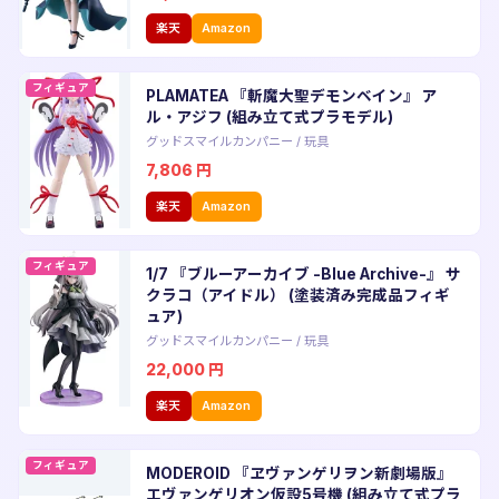
楽天
Amazon
フィギュア
PLAMATEA 『斬魔大聖デモンベイン』 ア
ル・アジフ (組み立て式プラモデル)
グッドスマイルカンパニー
/
玩具
7,806
円
楽天
Amazon
フィギュア
1/7 『ブルーアーカイブ -Blue Archive-』 サ
クラコ（アイドル） (塗装済み完成品フィギ
ュア)
グッドスマイルカンパニー
/
玩具
22,000
円
楽天
Amazon
フィギュア
MODEROID 『ヱヴァンゲリヲン新劇場版』
エヴァンゲリオン仮設5号機 (組み立て式プラ