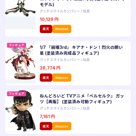
モデル)
グッドスマイルカンパニー
/
玩具
10,129
円
楽天
Amazon
フィギュア
1/7 『崩壊3rd』 キアナ・ドン！烈火の願い
星 (塗装済み完成品フィギュア)
グッドスマイルカンパニー
/
玩具
28,774
円
楽天
Amazon
フィギュア
ねんどろいど TVアニメ『ベルセルク』 ガッ
ツ【再販】 (塗装済み可動フィギュア)
グッドスマイルカンパニー
/
玩具
7,161
円
楽天
Amazon