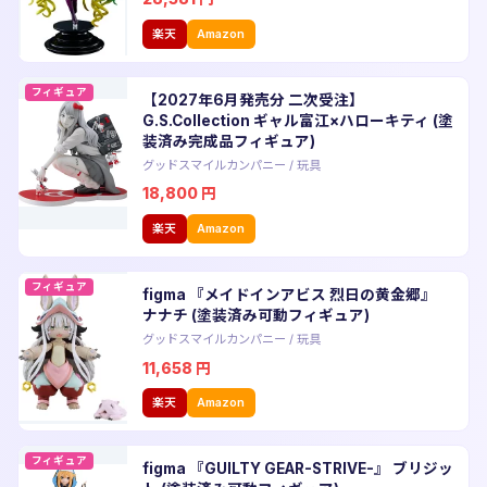
楽天
Amazon
フィギュア
【2027年6月発売分 二次受注】
G.S.Collection ギャル富江×ハローキティ (塗
装済み完成品フィギュア)
グッドスマイルカンパニー
/
玩具
18,800
円
楽天
Amazon
フィギュア
figma 『メイドインアビス 烈日の黄金郷』
ナナチ (塗装済み可動フィギュア)
グッドスマイルカンパニー
/
玩具
11,658
円
楽天
Amazon
フィギュア
figma 『GUILTY GEAR-STRIVE-』 ブリジッ