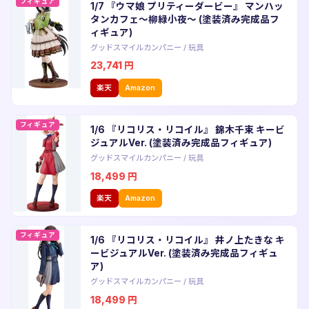
フィギュア
1/7 『ウマ娘 プリティーダービー』 マンハッ
タンカフェ〜柳緑小夜〜 (塗装済み完成品フ
ィギュア)
グッドスマイルカンパニー
/
玩具
23,741
円
楽天
Amazon
フィギュア
1/6 『リコリス・リコイル』 錦木千束 キービ
ジュアルVer. (塗装済み完成品フィギュア)
グッドスマイルカンパニー
/
玩具
18,499
円
楽天
Amazon
フィギュア
1/6 『リコリス・リコイル』 井ノ上たきな キ
ービジュアルVer. (塗装済み完成品フィギュ
ア)
グッドスマイルカンパニー
/
玩具
18,499
円