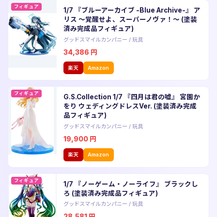
フィギュア
1/7 『ブルーアーカイブ -Blue Archive-』 ア
リス 〜覚醒せよ、スーパーノヴァ！〜 (塗装
済み完成品フィギュア)
グッドスマイルカンパニー
/
玩具
34,386
円
楽天
Amazon
フィギュア
G.S.Collection 1/7 『四月は君の嘘』 宮園か
をり ウェディングドレスVer. (塗装済み完成
品フィギュア)
グッドスマイルカンパニー
/
玩具
19,900
円
楽天
Amazon
フィギュア
1/7 『ノーゲーム・ノーライフ』 ブラックし
ろ (塗装済み完成品フィギュア)
グッドスマイルカンパニー
/
玩具
28,581
円