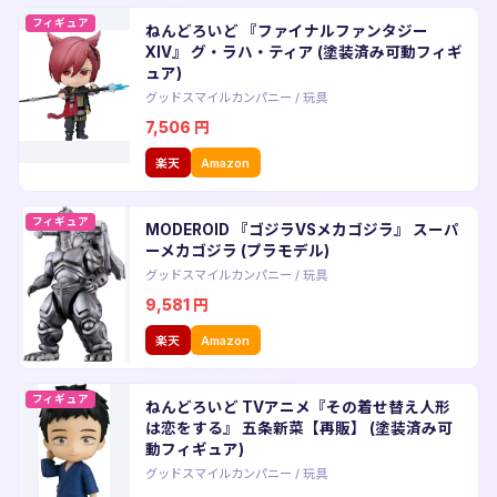
フィギュア
ねんどろいど 『ファイナルファンタジー
XIV』 グ・ラハ・ティア (塗装済み可動フィギ
ュア)
グッドスマイルカンパニー
/
玩具
7,506
円
楽天
Amazon
フィギュア
MODEROID 『ゴジラVSメカゴジラ』 スーパ
ーメカゴジラ (プラモデル)
グッドスマイルカンパニー
/
玩具
9,581
円
楽天
Amazon
フィギュア
ねんどろいど TVアニメ『その着せ替え人形
は恋をする』 五条新菜【再販】 (塗装済み可
動フィギュア)
グッドスマイルカンパニー
/
玩具