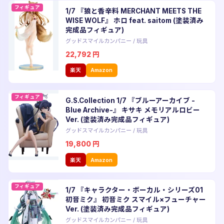
フィギュア
1/7 『狼と香辛料 MERCHANT MEETS THE
WISE WOLF』 ホロ feat. saitom (塗装済み
完成品フィギュア)
グッドスマイルカンパニー
/
玩具
22,792
円
楽天
Amazon
フィギュア
G.S.Collection 1/7 『ブルーアーカイブ -
Blue Archive-』 キサキ メモリアルロビー
Ver. (塗装済み完成品フィギュア)
グッドスマイルカンパニー
/
玩具
19,800
円
楽天
Amazon
フィギュア
1/7 『キャラクター・ボーカル・シリーズ01
初音ミク』 初音ミク スマイル×フューチャー
Ver. (塗装済み完成品フィギュア)
グッドスマイルカンパニー
/
玩具