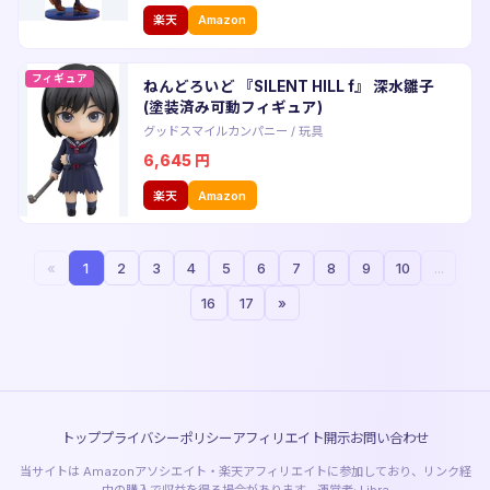
楽天
Amazon
フィギュア
ねんどろいど 『SILENT HILL f』 深水雛子
(塗装済み可動フィギュア)
グッドスマイルカンパニー
/
玩具
6,645
円
楽天
Amazon
«
1
2
3
4
5
6
7
8
9
10
...
16
17
»
トップ
プライバシーポリシー
アフィリエイト開示
お問い合わせ
当サイトは Amazonアソシエイト・楽天アフィリエイトに参加しており、リンク経