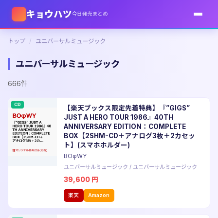
キョウハツ
今日発売まとめ
トップ
/
ユニバーサルミュージック
ユニバーサルミュージック
666件
CD
【楽天ブックス限定先着特典】『”GIGS”
JUST A HERO TOUR 1986』40TH
ANNIVERSARY EDITION：COMPLETE
BOX【2SHM-CD＋アナログ3枚＋2カセッ
ト】(スマホホルダー)
BOφWY
ユニバーサルミュージック
/
ユニバーサルミュージック
39,600
円
楽天
Amazon