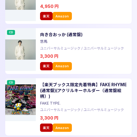
4,950
円
楽天
Amazon
CD
向き合おっか (通常盤)
悠馬
ユニバーサルミュージック
/
ユニバーサルミュージック
3,300
円
楽天
Amazon
CD
【楽天ブックス限定先着特典】FAKE RHYME
(通常盤)(アクリルキーホルダー（通常盤絵
柄）)
FAKE TYPE.
ユニバーサルミュージック
/
ユニバーサルミュージック
3,300
円
楽天
Amazon