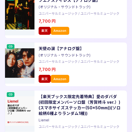
ブエノスアイレス【アナログ盤】
(オリジナル・サウンドトラック)
ユニバーサルミュージック
/
ユニバーサルミュージック
7,700
円
楽天
Amazon
CD
天使の涙【アナログ盤】
(オリジナル・サウンドトラック)
ユニバーサルミュージック
/
ユニバーサルミュージック
7,700
円
楽天
Amazon
CD
【楽天ブックス限定先着特典】愛のダバダ
(初回限定メンバーソロ盤（芳賀柊斗 ver.）)
(スマホサイズステッカー(50×50mm))(ソロ
絵柄6種よりランダム1種))
Lienel
ユニバーサルミュージック
/
ユニバーサルミュージック