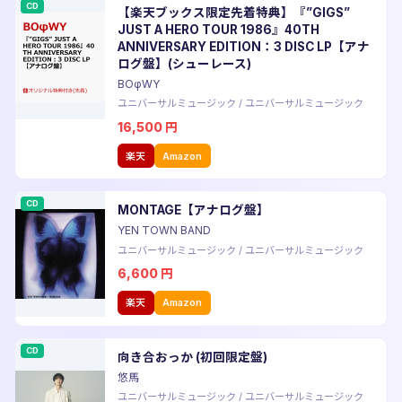
CD
【楽天ブックス限定先着特典】『”GIGS”
JUST A HERO TOUR 1986』40TH
ANNIVERSARY EDITION：3 DISC LP【アナ
ログ盤】(シューレース)
BOφWY
ユニバーサルミュージック
/
ユニバーサルミュージック
16,500
円
楽天
Amazon
CD
MONTAGE【アナログ盤】
YEN TOWN BAND
ユニバーサルミュージック
/
ユニバーサルミュージック
6,600
円
楽天
Amazon
CD
向き合おっか (初回限定盤)
悠馬
ユニバーサルミュージック
/
ユニバーサルミュージック