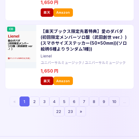
1,650
円
楽天
Amazon
CD
【楽天ブックス限定先着特典】愛のダバダ
(初回限定メンバーソロ盤（武田創世 ver.）)
(スマホサイズステッカー(50×50mm))(ソロ
絵柄6種よりランダム1種))
Lienel
ユニバーサルミュージック
/
ユニバーサルミュージック
1,650
円
楽天
Amazon
«
1
2
3
4
5
6
7
8
9
10
...
22
23
»