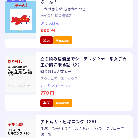
ぷーん！
こかぜさち/わきさかかつじ
株式会社 福音館書店
0.1.2.えほん
990
円
楽天
Amazon
立ち飲み居酒屋でクーデレダウナー系女子大
生が隣に来る話（2）
剃り残し/大窪太一
スクウェア・エニックス
ガンガンコミックスUP！
770
円
楽天
Amazon
アトム ザ・ビギニング（26）
手塚 治虫/ゆうき まさみ/カサハラ テツロー/手
塚 眞