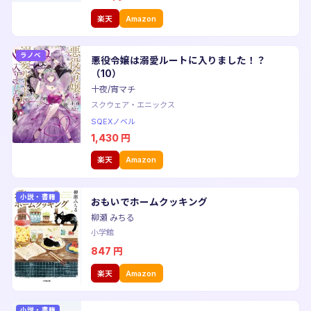
楽天
Amazon
ラノベ
悪役令嬢は溺愛ルートに入りました！？
（10）
十夜/宵マチ
スクウェア・エニックス
SQEXノベル
1,430
円
楽天
Amazon
小説・書籍
おもいでホームクッキング
柳瀬 みちる
小学館
847
円
楽天
Amazon
小説・書籍