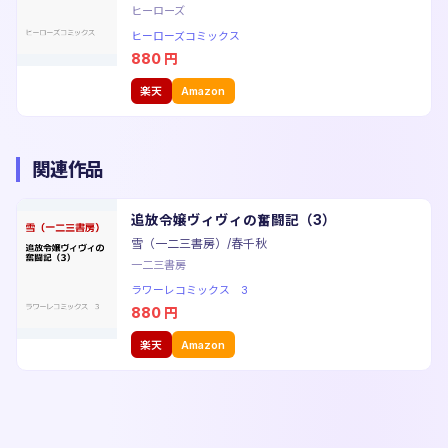
ヒーローズ
ヒーローズコミックス
880
円
楽天
Amazon
関連作品
追放令嬢ヴィヴィの奮闘記（3）
雪（一二三書房）/春千秋
一二三書房
ラワーレコミックス 3
880
円
楽天
Amazon