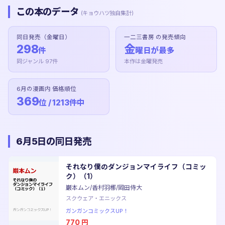
この本のデータ
(キョウハツ独自集計)
同日発売（金曜日）
一二三書房 の発売傾向
298
金
件
曜日が最多
同ジャンル 97件
本作は金曜発売
6月の漫画内 価格順位
369
位 / 1213件中
6月5日の同日発売
それなり僕のダンジョンマイライフ（コミッ
ク）（1）
巌本ムン/香村羽梛/岡田侍大
スクウェア・エニックス
ガンガンコミックスUP！
770
円