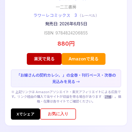
一二三書房
ラワーレコミックス 3
（レーベル）
発売日: 2026年6月5日
ISBN: 9784824206855
880円
楽天で見る
Amazonで見る
「お嬢さんの契約カレシ。」の全巻・刊行ペース・次巻の
見込みを見る →
※ 上記リンクは Amazonアソシエイト・楽天アフィリエイトによる広告で
す。リンク経由の購入で当サイトが収益を得る場合があります（
詳細
）。価
格・在庫は各サイトでご確認ください。
お気に入り
Xでシェア