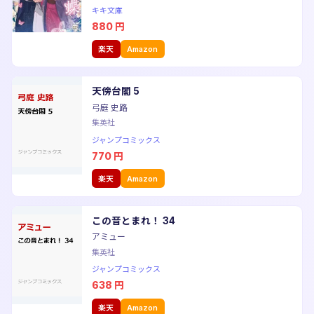
キキ文庫
880
円
楽天
Amazon
天傍台閣 5
弓庭 史路
集英社
ジャンプコミックス
770
円
楽天
Amazon
この音とまれ！ 34
アミュー
集英社
ジャンプコミックス
638
円
楽天
Amazon