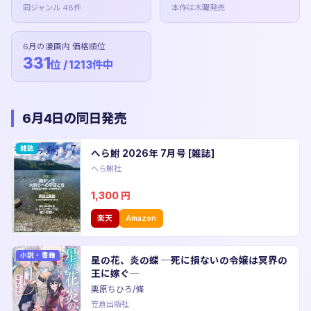
同ジャンル 48件
本作は木曜発売
6月の漫画内 価格順位
331
位 / 1213件中
6月4日の同日発売
雑誌
へら鮒 2026年 7月号 [雑誌]
へら鮒社
1,300
円
楽天
Amazon
小説・書籍
星の花、炎の蝶 ─死に損ないの令嬢は冥界の
王に嫁ぐ─
栗原ちひろ/條
笠倉出版社