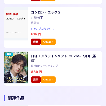
ゴンロン・エッグ 2
谷崎 修平
集英社
ジャンプコミックス
616
円
楽天
Amazon
雑誌
日経エンタテインメント! 2026年 7月号 [雑
誌]
日経BPマーケティング
889
円
楽天
Amazon
関連作品