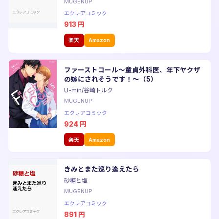
MUGENUP
エクレアコミック
913
円
楽天
Amazon
ファーストコール〜童貞外科医、年下ヤクザ
の嫁にされそうです！〜（5）
U-min/谷崎トルク
MUGENUP
エクレアコミック
924
円
楽天
Amazon
きみとまた巡り逢えたら
砂糖と塩
MUGENUP
エクレアコミック
891
円