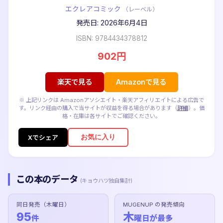
エクレアコミック
（レーベル）
発売日: 2026年6月4日
ISBN: 9784434378812
902円
楽天で見る
Amazonで見る
※ 上記リンクは Amazonアソシエイト・楽天アフィリエイトによる広告で
す。リンク経由の購入で当サイトが収益を得る場合があります（
詳細
）。価
格・在庫は各サイトでご確認ください。
お気に入り
Xでシェア
この本のデータ
(キョウハツ独自集計)
同日発売（木曜日）
MUGENUP の発売傾向
95
木
件
曜日が最多