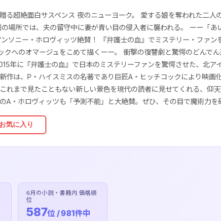
贈る超絶面白サスペンス 夜のニューヨーク。 愛する娘を奪われた二人
別の場所では、夫の留守中に妻が青い目の侵入者に襲われる。 ーー「あ
アンソニー・ホロヴィッツ絶賛！ 『弁護士の血』でミステリー・ファンを
コックへのオマージュをこめて描くーー。 衝撃の復讐劇と驚愕のどんでん
2015年に『弁護士の血』で日本のミステリーファンを驚愕させた、北ア
新作は、P・ハイスミスの名著であり巨匠A・ヒッチコックにより映画
これまで見たこともない新しい景色を現代の読者に見せてくれる、仰天
のA・ホロヴィッツも「予測不能」と大絶賛。ぜひ、その目で魔術力を
お気に入り
6月の小説・書籍内 価格順
位
587
位 / 981件中