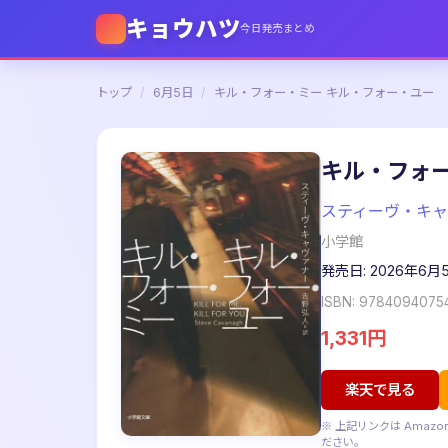
キョウハツ
今日発売まとめ
トップ
/
6月5日
/
キル・フォー・ミー キル・フォー・ユー
キル・フォー
スティーヴ・キャ
小学館
発売日: 2026年6月
ISBN: 9784094075
1,331円
楽天で見る
※ 上記リンクは Ama
ださい。