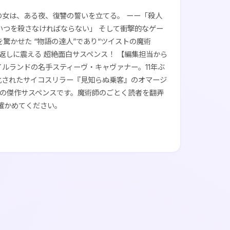
の女は、ある夜、復讐の誓いを立てる。 ーー「殺人
いつを殺さなければならない」 そして衝撃的なゲー
驚かせた “物語の達人”であり“ツイストの魔術
返しに震える 超絶面白サスペンス！ 【編集担当から
イルランドの名手スティーヴ・キャヴァナー。11年ぶ
化されたサイコスリラー『見知らぬ乗客』のオマージ
の傑作サスペンスです。魔術師のごとく読者を翻弄
確かめてください。