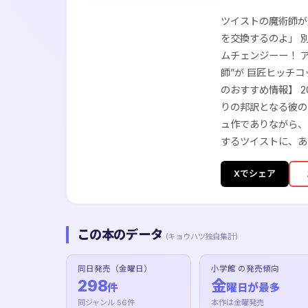
ツイストの魔術師が
を交換するのよ」 
ムチェンジーー！ 
師”が 巨匠ヒッチ
のおすすめ情報】 
りの邦訳となる彼の
ュ作でありながら、
するツイストに、あ
Xでシェア
この本のデータ
(キョウハツ独自集計)
同日発売（金曜日）
小学館 の発売傾向
298
金
件
曜日が最多
同ジャンル 56件
本作は金曜発売