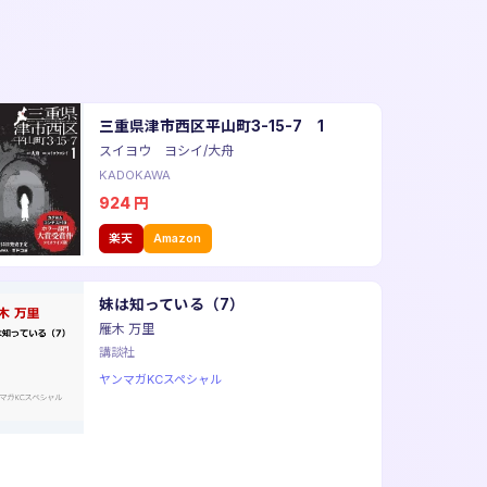
三重県津市西区平山町3-15-7 1
スイヨウ ヨシイ/大舟
KADOKAWA
924
円
楽天
Amazon
妹は知っている（7）
雁木 万里
講談社
ヤンマガKCスペシャル