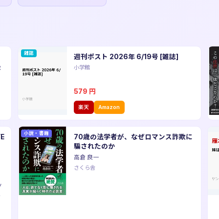
雑誌
週刊ポスト 2026年 6/19号 [雑誌]
R
小学館
579
円
楽天
Amazon
小説・書籍
E
70歳の法学者が、なぜロマンス詐欺に
騙されたのか
高倉 良一
さくら舎
ノ
・