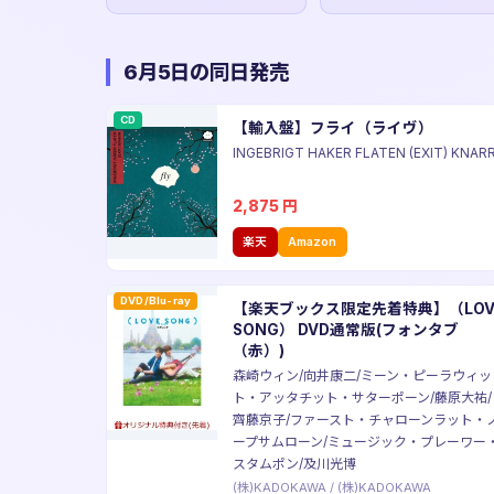
6月5日の同日発売
CD
【輸入盤】フライ（ライヴ）
INGEBRIGT HAKER FLATEN (EXIT) KNAR
2,875
円
楽天
Amazon
DVD/Blu-ray
【楽天ブックス限定先着特典】（LOV
SONG） DVD通常版(フォンタブ
（赤）)
森崎ウィン/向井康二/ミーン・ピーラウィッ
ト・アッタチット・サターポーン/藤原大祐/
齊藤京子/ファースト・チャローンラット・
ープサムローン/ミュージック・プレーワー
スタムポン/及川光博
(株)KADOKAWA
/
(株)KADOKAWA