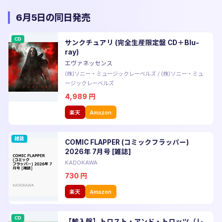
6月5日の同日発売
CD
サンクチュアリ (完全生産限定盤 CD＋Blu-
ray)
エヴァネッセンス
(株)ソニー・ミュージックレーベルズ
/
(株)ソニー・ミュ
ージックレーベルズ
4,989
円
楽天
Amazon
雑誌
COMIC FLAPPER (コミックフラッパー)
2026年 7月号 [雑誌]
KADOKAWA
730
円
楽天
Amazon
CD
【輸入盤】トロスト・アンド・トロッツ（レ