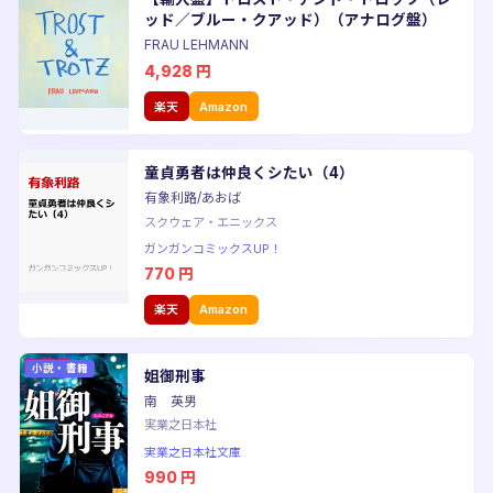
ッド／ブルー・クアッド）（アナログ盤）
FRAU LEHMANN
4,928
円
楽天
Amazon
童貞勇者は仲良くシたい（4）
有象利路/あおば
スクウェア・エニックス
ガンガンコミックスUP！
770
円
楽天
Amazon
小説・書籍
姐御刑事
南 英男
実業之日本社
実業之日本社文庫
990
円