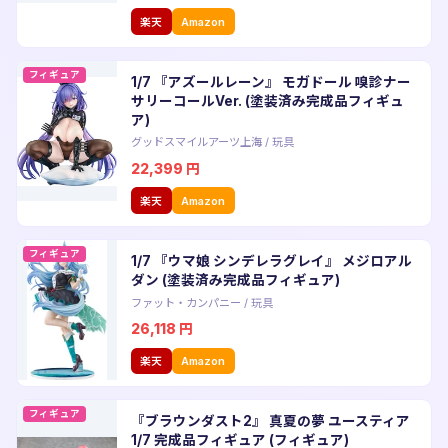
楽天
Amazon
フィギュア
1/7 『アズールレーン』 モガドール 嗅診ナー
サリーコールVer. (塗装済み完成品フィギュ
ア)
グッドスマイルアーツ上海
/
玩具
22,399
円
楽天
Amazon
フィギュア
1/7 『ウマ娘 シンデレラグレイ』 メジロアル
ダン (塗装済み完成品フィギュア)
ファット・カンパニー
/
玩具
26,118
円
楽天
Amazon
フィギュア
『ブラウンダスト2』 真夏の夢 ユースティア
1/7 完成品フィギュア (フィギュア)