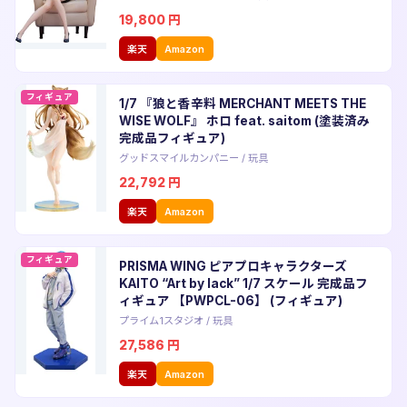
19,800
円
楽天
Amazon
フィギュア
1/7 『狼と香辛料 MERCHANT MEETS THE
WISE WOLF』 ホロ feat. saitom (塗装済み
完成品フィギュア)
グッドスマイルカンパニー
/
玩具
22,792
円
楽天
Amazon
フィギュア
PRISMA WING ピアプロキャラクターズ
KAITO “Art by lack” 1/7 スケール 完成品フ
ィギュア 【PWPCL-06】 (フィギュア)
プライム1スタジオ
/
玩具
27,586
円
楽天
Amazon