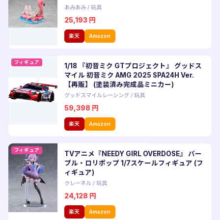
あみあみ
/
玩具
25,193
円
楽天
Amazon
フィギュア
1/18 『初音ミク GTプロジェクト』 グッドス
マイル 初音ミク AMG 2025 SPA24H Ver.
【再販】 (塗装済み完成品ミニカー)
グッドスマイルレーシング
/
玩具
59,398
円
楽天
Amazon
フィギュア
TVアニメ『NEEDY GIRL OVERDOSE』 パー
プル・ロリポップ 1/7スケールフィギュア (フ
ィギュア)
クレーネル
/
玩具
24,128
円
楽天
Amazon