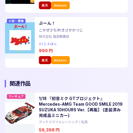
楽天
Amazon
小説・書籍
ぷーん！
こかぜさち/わきさかかつじ
株式会社 福音館書店
0.1.2.えほん
990
円
楽天
Amazon
関連作品
フィギュア
1/18 『初音ミク GTプロジェクト』
Mercedes-AMG Team GOOD SMILE 2019
SUZUKA 10HOURS Ver.【再販】 (塗装済み
完成品ミニカー)
グッドスマイルレーシング
/
玩具
59,398
円