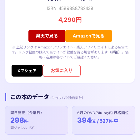
ISBN: 4589888782438
4,290円
楽天で見る
Amazonで見る
※ 上記リンクは Amazonアソシエイト・楽天アフィリエイトによる広告で
す。リンク経由の購入で当サイトが収益を得る場合があります（
詳細
）。価
格・在庫は各サイトでご確認ください。
お気に入り
Xでシェア
この本のデータ
(キョウハツ独自集計)
同日発売（金曜日）
6月のDVD/Blu-ray内 価格順位
298
394
件
位 / 527件中
同ジャンル 15件