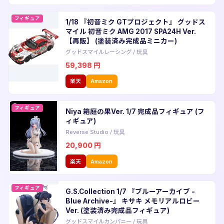
フィギュア
1/18 『初音ミク GTプロジェクト』 グッドス
マイル 初音ミク AMG 2017 SPA24H Ver.
【再販】 (塗装済み完成品ミニカー)
グッドスマイルレーシング
/
玩具
59,398
円
楽天
Amazon
フィギュア
Niya 箱庭の果Ver. 1/7 完成品フィギュア (フ
ィギュア)
Reverse Studio
/
玩具
20,900
円
楽天
Amazon
フィギュア
G.S.Collection 1/7 『ブルーアーカイブ -
Blue Archive-』 キサキ メモリアルロビー
Ver. (塗装済み完成品フィギュア)
グッドスマイルカンパニー
/
玩具