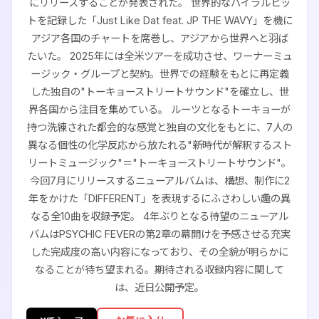
にリリースすることが発表された。 世界的なバイラルヒッ
トを記録した「Just Like Dat feat. JP THE WAVY」を機に
アジア各国のチャートを席巻し、アジアから世界へと羽ば
たいた。 2025年には全米ツアーを成功させ、ワーナーミュ
ージック・グループと契約。世界での経験をもとに再定義
した独自の"トーキョーストリートサウンド"を確立し、世
界各国から注目を集めている。 ルーツとなるトーキョーが
持つ洗練された都会的な感覚と独自の文化をもとに、7人の
異なる個性の化学反応から放たれる"新時代が解釈するスト
リートミュージック"＝"トーキョーストリートサウンド"。
今回7月にリリースするニューアルバムは、構想、制作に2
年をかけた「DIFFERENT」を表現するにふさわしい趣の異
なる全10曲を収録予定。 4年ぶりとなる待望のニューアル
バムはPSYCHIC FEVERの第2章の幕開けを予感させる充実
した完成度の高い内容になっており、その全貌が明らかに
なることが待ち望まれる。期待される収録内容に関して
は、近日公開予定。