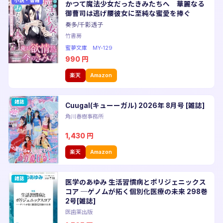
小説・書籍
かつて魔法少女だったきみたちへ 華麗なる
御曹司は逃げ腰彼女に至純な蜜愛を捧ぐ
奏多/千影透子
竹書房
蜜夢文庫 MY-129
990
円
楽天
Amazon
雑誌
Cuugal(キューーガル) 2026年 8月号 [雑誌]
角川春樹事務所
1,430
円
楽天
Amazon
雑誌
医学のあゆみ 生活習慣病とポリジェニックス
コア ─ゲノムが拓く個別化医療の未来 298巻
2号[雑誌]
医歯薬出版