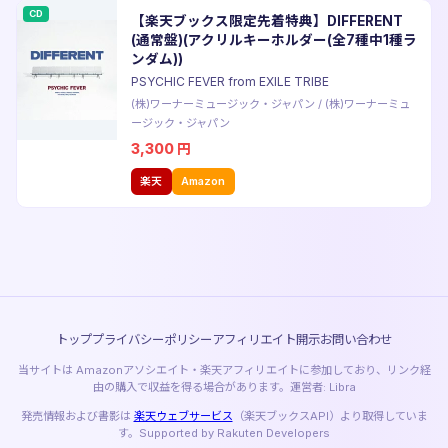
CD
【楽天ブックス限定先着特典】DIFFERENT
(通常盤)(アクリルキーホルダー(全7種中1種ラ
ンダム))
PSYCHIC FEVER from EXILE TRIBE
(株)ワーナーミュージック・ジャパン
/
(株)ワーナーミュ
ージック・ジャパン
3,300
円
楽天
Amazon
トップ
プライバシーポリシー
アフィリエイト開示
お問い合わせ
当サイトは Amazonアソシエイト・楽天アフィリエイトに参加しており、リンク経
由の購入で収益を得る場合があります。運営者: Libra
発売情報および書影は
楽天ウェブサービス
（楽天ブックスAPI）より取得していま
す。Supported by Rakuten Developers