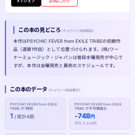
お気に入り
Xでシェア
この本の見どころ
(キョウハツ独自解説)
本作はPSYCHIC FEVER from EXILE TRIBEの初期作
品（通算1作目）として位置づけられます。(株)ワー
ナーミュージック・ジャパンは普段水曜発売が中心で
すが、本作は金曜発売と異例のスケジュールです。
この本のデータ
(キョウハツ独自集計)
PSYCHIC FEVER from EXILE
PSYCHIC FEVER from EXILE
TRIBE の1冊目
TRIBE の平均価格比
1
-748
/ 累計4冊
円
平均: 6,248円