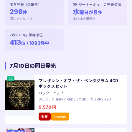
同日発売（金曜日）
(株)ワーナーミュ... の発売傾向
298
水
件
曜日が最多
同ジャンル 53件
本作は金曜発売
7月のCD内 価格順位
413
位 / 1893件中
7月10日の同日発売
CD
ブレザレン・オブ・ザ・ペンタグラム 4CD
ボックスセット
ロック・アップ
SOLID、CHERRY RED
/
SOLID、CHERRY RED
9,570
円
楽天
Amazon