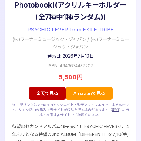
Photobook)(アクリルキーホルダー
(全7種中1種ランダム))
PSYCHIC FEVER from EXILE TRIBE
(株)ワーナーミュージック・ジャパン
/
(株)ワーナーミュー
ジック・ジャパン
発売日: 2026年7月10日
ISBN: 4943674437207
5,500円
楽天で見る
Amazonで見る
※ 上記リンクは Amazonアソシエイト・楽天アフィリエイトによる広告で
す。リンク経由の購入で当サイトが収益を得る場合があります（
詳細
）。価
格・在庫は各サイトでご確認ください。
待望のセカンドアルバム発売決定！ PSYCHIC FEVERが、4
年ぶりとなる待望の2nd ALBUM「DIFFERENT」を7/10(金)