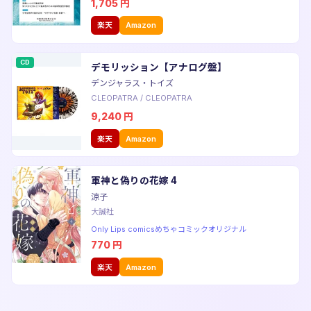
1,705
円
楽天
Amazon
CD
デモリッション【アナログ盤】
デンジャラス・トイズ
CLEOPATRA
/
CLEOPATRA
9,240
円
楽天
Amazon
軍神と偽りの花嫁 4
涼子
大誠社
Only Lips comicsめちゃコミックオリジナル
770
円
楽天
Amazon