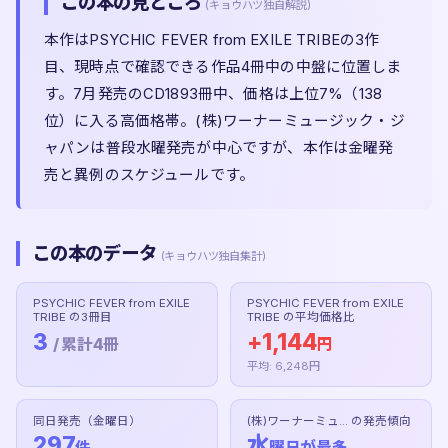
この本の見どころ
(キョウハツ独自解説)
本作はPSYCHIC FEVER from EXILE TRIBEの3作
目、現時点で確認できる作品4冊中の中盤に位置しま
す。7月発売のCD1893冊中、価格は上位7%（138
位）に入る高価格帯。(株)ワーナーミュージック・ジ
ャパンは普段水曜発売が中心ですが、本作は金曜発
売と異例のスケジュールです。
この本のデータ
(キョウハツ独自集計)
PSYCHIC FEVER from EXILE
PSYCHIC FEVER from EXILE
TRIBE の3冊目
TRIBE の平均価格比
3
+1,144
/ 累計4冊
円
平均: 6,248円
同日発売（金曜日）
(株)ワーナーミュ... の発売傾向
297
水
件
曜日が最多