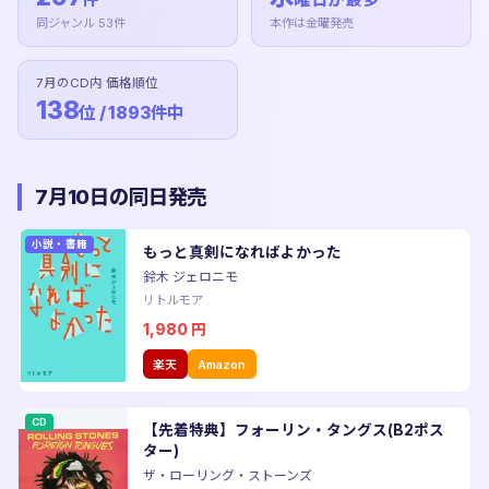
同ジャンル 53件
本作は金曜発売
7月のCD内 価格順位
138
位 / 1893件中
7月10日の同日発売
小説・書籍
もっと真剣になればよかった
鈴木 ジェロニモ
リトルモア
1,980
円
楽天
Amazon
CD
【先着特典】フォーリン・タングス(B2ポス
ター)
ザ・ローリング・ストーンズ