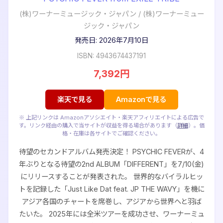
(株)ワーナーミュージック・ジャパン
/
(株)ワーナーミュー
ジック・ジャパン
発売日: 2026年7月10日
ISBN: 4943674437191
7,392円
楽天で見る
Amazonで見る
※ 上記リンクは Amazonアソシエイト・楽天アフィリエイトによる広告で
す。リンク経由の購入で当サイトが収益を得る場合があります（
詳細
）。価
格・在庫は各サイトでご確認ください。
待望のセカンドアルバム発売決定！ PSYCHIC FEVERが、4
年ぶりとなる待望の2nd ALBUM「DIFFERENT」を7/10(金)
にリリースすることが発表された。 世界的なバイラルヒッ
トを記録した「Just Like Dat feat. JP THE WAVY」を機に
アジア各国のチャートを席巻し、アジアから世界へと羽ば
たいた。 2025年には全米ツアーを成功させ、ワーナーミュ