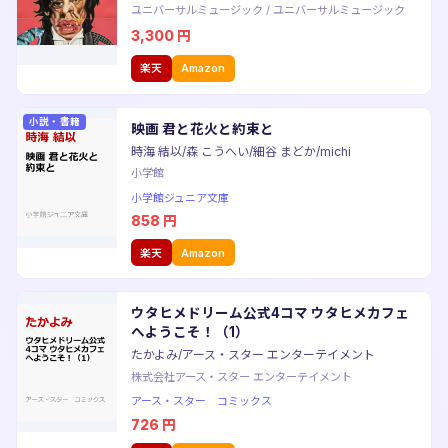
ユニバーサルミュージック
/
ユニバーサルミュージック
3,300
円
楽天
Amazon
小説・書籍
映画 君と花火と約束と
時海 結以/森 こうへい/細谷 まどか/michi
小学館
小学館ジュニア文庫
858
円
楽天
Amazon
ウタヒメドリーム公式4コマ ウタヒメカフェ
へようこそ！（1）
たかよみ/アース・スター エンターテイメント
株式会社アース・スター エンターテイメント
アース・スター コミックス
726
円