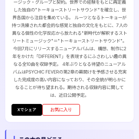
ージック・グループと契約。世界での経験をもとに再定義
した独自の"トーキョーストリートサウンド"を確立し、世
界各国から注目を集めている。 ルーツとなるトーキョーが
持つ洗練された都会的な感覚と独自の文化をもとに、7人の
異なる個性の化学反応から放たれる"新時代が解釈するスト
リートミュージック"＝"トーキョーストリートサウンド"。
今回7月にリリースするニューアルバムは、構想、制作に2
年をかけた「DIFFERENT」を表現するにふさわしい趣の異
なる全10曲を収録予定。 4年ぶりとなる待望のニューアル
バムはPSYCHIC FEVERの第2章の幕開けを予感させる充実
した完成度の高い内容になっており、その全貌が明らかに
なることが待ち望まれる。期待される収録内容に関して
は、近日公開予定。
お気に入り
Xでシェア