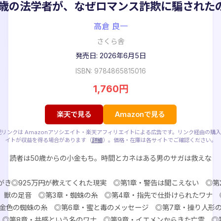
0歳の法学者が、なぜロマンス詐欺に騙された
高倉 良一
さくら舎
発売日: 2026年6月5日
ISBN: 9784865815016
1,760円
楽天で見る
Amazonで見る
記リンクは Amazonアソシエイト・楽天アフィリエイトによる広告です。リンク経由の購
イトが収益を得る場合があります（
詳細
）。価格・在庫は各サイトでご確認ください。
読者は50歳からの小金もち。時間とカネはある男のサガは救えな
い
がき◎925万円が教えてくれた現実 ◎第1章・警告は聞こえない ◎第
、獣の足音 ◎第3章・蜘蛛の糸 ◎第4章・指先で仕掛けられたワナ 
金色の蜘蛛の糸 ◎第6章・蜜と毒のメッセージ ◎第7章・操り人形
 ◎第8章・共感という名のワナ ◎第9章・イエメンからきた亡霊 ◎第