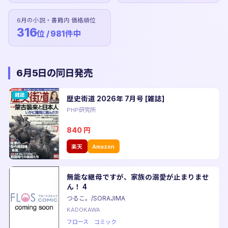
6月の小説・書籍内 価格順位
316
位 / 981件中
6月5日の同日発売
雑誌
歴史街道 2026年 7月号 [雑誌]
PHP研究所
840
円
楽天
Amazon
無能な継母ですが、家族の溺愛が止まりませ
ん！ 4
つるこ。/SORAJIMA
KADOKAWA
フロース コミック