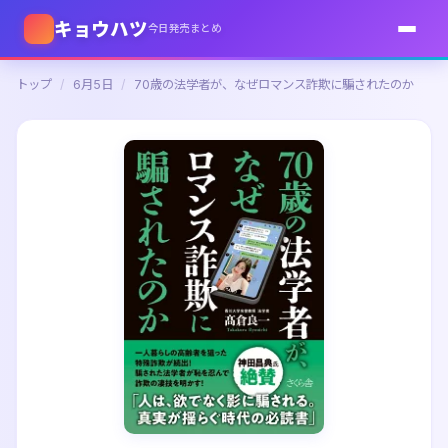
キョウハツ
今日発売まとめ
トップ
/
6月5日
/
70歳の法学者が、なぜロマンス詐欺に騙されたのか