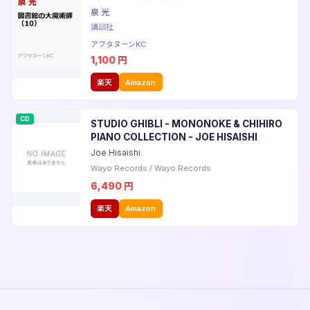
泉 光
講談社
アフタヌーンKC
1,100
円
楽天
Amazon
CD
STUDIO GHIBLI - MONONOKE & CHIHIRO
PIANO COLLECTION - JOE HISAISHI
Joe Hisaishi
Wayo Records
/
Wayo Records
6,490
円
楽天
Amazon