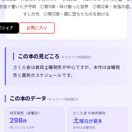
奈落で響いた子守唄 ◎第11章・砕け散った世界 ◎第12章・奈落の底
すじの光 ◎第13章・闇に堕ちたものを助ける
お気に入り
でシェア
この本の見どころ
(キョウハツ独自解説)
さくら舎は普段土曜発売が中心ですが、本作は金曜発
売と異例のスケジュールです。
この本のデータ
(キョウハツ独自集計)
同日発売（金曜日）
さくら舎 の発売傾向
298
土
件
曜日が最多
同ジャンル 56件
本作は金曜発売