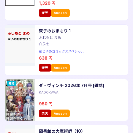
1,320
円
楽天
Amazon
双子のおまもり 1
ふじもと まめ
白泉社
花とゆめコミックススペシャル
638
円
楽天
Amazon
雑誌
ダ・ヴィンチ 2026年 7月号 [雑誌]
KADOKAWA
950
円
楽天
Amazon
図書館の大魔術師（10）