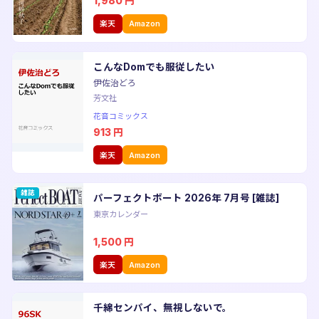
1,980
円
楽天
Amazon
こんなDomでも服従したい
伊佐治どろ
芳文社
花音コミックス
913
円
楽天
Amazon
雑誌
パーフェクトボート 2026年 7月号 [雑誌]
東京カレンダー
1,500
円
楽天
Amazon
千綿センパイ、無視しないで。