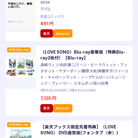
96SK
芳文社
花音コミックス
891
円
楽天
Amazon
DVD/Blu-ray
（LOVE SONG）Blu-ray豪華版（特典Blu-
ray2枚付）【Blu-ray】
森崎ウィン/向井康二/ミーン・ピーラウィット・アッ
タチット・サターポーン/藤原大祐/齊藤京子/ファース
ト・チャローンラット・ノープサムローン/ミュージ
ック・プレーワー・スタムポン/及川光博
(株)KADOKAWA
/
(株)KADOKAWA
7,125
円
楽天
Amazon
DVD/Blu-ray
【楽天ブックス限定先着特典】（LOVE
SONG） DVD通常版(フォンタブ（赤）)