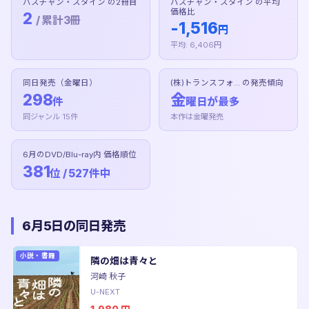
バスチャン・スタイン の2冊目
バスチャン・スタイン の平均
価格比
2
/ 累計3冊
-1,516
円
平均: 6,406円
同日発売（金曜日）
(株)トランスフォ... の発売傾向
298
金
件
曜日が最多
同ジャンル 15件
本作は金曜発売
6月のDVD/Blu-ray内 価格順位
381
位 / 527件中
6月5日の同日発売
小説・書籍
隣の畑は青々と
河崎 秋子
U-NEXT