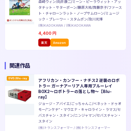
森崎ウィン/向井康二/ミーン・ピーラウィット・アッ
タチット・サターポーン/藤原大祐/齊藤京子/ファース
ト・チャローンラット・ノープサムローン/ミュージ
ック・プレーワー・スタムポン/及川光博
(株)KADOKAWA
/
(株)KADOKAWA
4,400
円
楽天
Amazon
関連作品
DVD/Blu-ray
アフリカン・カンフー・ナチス2 逆襲のロボ
トラー ガーナアーリア人専用ブルーレイ
BOX2〜ロボトラーの落とし物〜【Blu-
ray】
ジョージ・アバイエ/ごっちゃんこ/ベネット・ドゥオ
モー/“ンケチ"・マウエナ・キャロライン・ラマス/セ
バスチャン・スタイン/ニンジャマン/セバスチャン・
スタイン
(株)トランスフォーマー
/
(株)トランスフォーマー