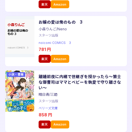
楽天
Amazon
お嬢の愛は俺のもの 3
小森りんご/Neno
スターツ出版
noicomi COMICS 3
781
円
楽天
Amazon
小説・書籍
離婚前夜に内緒で世継ぎを授かったら〜策士
な御曹司はママとベビーを執愛で守り離さな
い〜
晴日青/三廼
スターツ出版
ベリーズ文庫
858
円
楽天
Amazon