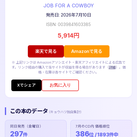
JOB FOR A COWBOY
発売日: 2026年7月10日
ISBN: 0039841603385
5,914円
楽天で見る
Amazonで見る
※ 上記リンクは Amazonアソシエイト・楽天アフィリエイトによる広告で
す。リンク経由の購入で当サイトが収益を得る場合があります（
詳細
）。価
格・在庫は各サイトでご確認ください。
お気に入り
Xでシェア
この本のデータ
(キョウハツ独自集計)
同日発売（金曜日）
7月のCD内 価格順位
297
386
件
位 / 1893件中