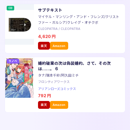
CD
サブテキスト
マイケル・マンリング・アンド・フレンズ/クリスト
ファー・ガルシア/クレイグ・オチクボ
CLEOPATRA
/
CLEOPATRA
4,620
円
楽天
Amazon
ラノベ
婚約破棄の次は偽装婚約。さて、その次
は……。 6
タナ/瑞本千紗/阿久田ミチ
フロンティアワークス
アリアンローズコミックス
792
円
楽天
Amazon