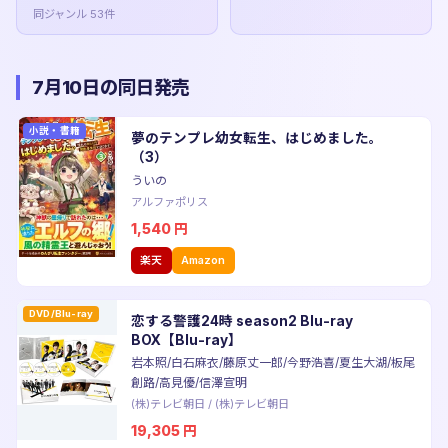
同ジャンル 53件
7月10日の同日発売
小説・書籍
夢のテンプレ幼女転生、はじめました。
（3）
ういの
アルファポリス
1,540
円
楽天
Amazon
DVD/Blu-ray
恋する警護24時 season2 Blu-ray
BOX【Blu-ray】
岩本照/白石麻衣/藤原丈一郎/今野浩喜/夏生大湖/板尾
創路/高見優/信澤宣明
(株)テレビ朝日
/
(株)テレビ朝日
19,305
円