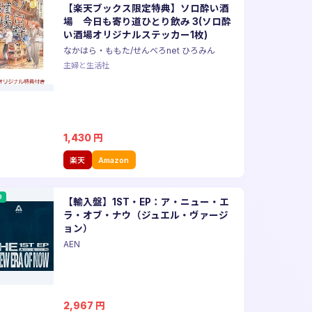
【楽天ブックス限定特典】ソロ酔い酒
場 今日も寄り道ひとり飲み 3(ソロ酔
い酒場オリジナルステッカー1枚)
なかはら・ももた/せんべろnet ひろみん
主婦と生活社
1,430
円
楽天
Amazon
D
【輸入盤】1ST・EP：ア・ニュー・エ
ラ・オブ・ナウ（ジュエル・ヴァージ
ョン）
AEN
2,967
円