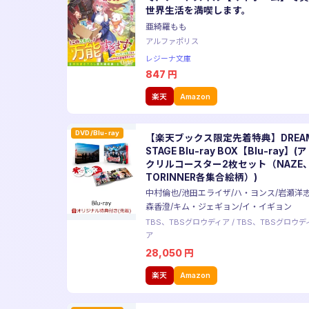
世界生活を満喫します。
亜綺羅もも
アルファポリス
レジーナ文庫
847
円
楽天
Amazon
DVD/Blu-ray
【楽天ブックス限定先着特典】DREA
STAGE Blu-ray BOX【Blu-ray】(ア
クリルコースター2枚セット（NAZE
TORINNER各集合絵柄）)
中村倫也/池田エライザ/ハ・ヨンス/岩瀬洋志
森香澄/キム・ジェギョン/イ・イギョン
TBS、TBSグロウディア
/
TBS、TBSグロウデ
ア
28,050
円
楽天
Amazon