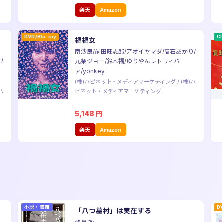
楽天
Amazon
DVD/Blu-ray
C
女
禍禍女
南沙良/前田旺志郎/アオイヤマダ/高石あかり/
/
九条ジョー/鈴木福/ゆりやんレトリィバ
ァ/yonkey
(株)ハピネット・メディアマーケティング
/
(株)ハ
ハ
ピネット・メディアマーケティング
5,148
円
楽天
Amazon
小説・書籍
D
の
「八つ墓村」は実在する