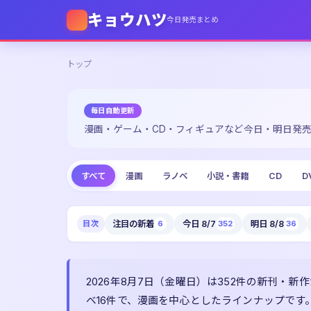
キョウハツ
今日発売まとめ
トップ
毎日自動更新
漫画・ゲーム・CD・フィギュアなど
今日・明日発
すべて
漫画
ラノベ
小説・書籍
CD
D
目次
注目の新着
6
今日 8/7
352
明日 8/8
36
2026年8月7日（金曜日）は352件の新刊・新作
ベ16件で、漫画を中心としたラインナップです。価