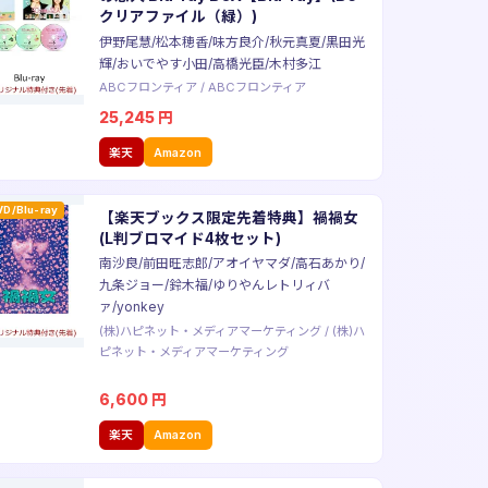
クリアファイル（緑）)
伊野尾慧/松本穂香/味方良介/秋元真夏/黒田光
輝/おいでやす小田/高橋光臣/木村多江
ABCフロンティア
/
ABCフロンティア
25,245
円
楽天
Amazon
VD/Blu-ray
【楽天ブックス限定先着特典】禍禍女
(L判ブロマイド4枚セット)
南沙良/前田旺志郎/アオイヤマダ/高石あかり/
九条ジョー/鈴木福/ゆりやんレトリィバ
ァ/yonkey
(株)ハピネット・メディアマーケティング
/
(株)ハ
ピネット・メディアマーケティング
6,600
円
楽天
Amazon