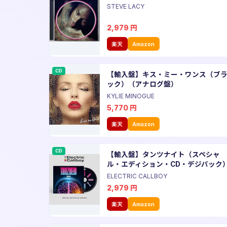
STEVE LACY
2,979
円
楽天
Amazon
CD
【輸入盤】キス・ミー・ワンス（ブ
ック）（アナログ盤）
KYLIE MINOGUE
5,770
円
楽天
Amazon
CD
【輸入盤】タンツナイト（スペシャ
ル・エディション・CD・デジパック
ELECTRIC CALLBOY
2,979
円
楽天
Amazon