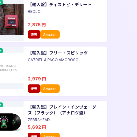
D
【輸入盤】ディストピ・デリート
REOLO
2,875
円
楽天
Amazon
D
【輸入盤】フリー・スピリッツ
CA7RIEL & PACO AMOROSO
2,979
円
楽天
Amazon
D
【輸入盤】ブレイン・インヴェーダー
ズ（ブラック）（アナログ盤）
ZEBRAHEAD
5,692
円
楽天
Amazon