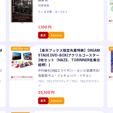
蜂巣 敦
筑摩書房
ちくま文庫 はー29-3
1,100
円
楽天
Amazon
DVD/Blu-ray
D
M
【楽天ブックス限定先着特典】DREAM
STAGE DVD-BOX(アクリルコースター
、
2枚セット（NAZE、TORINNER各集合
絵柄）)
/
中村倫也/池田エライザ/ハ・ヨンス/岩瀬洋志/
森香澄/キム・ジェギョン/イ・イギョン
ィ
TBS、TBSグロウディア
/
TBS、TBSグロウディ
ア
23,100
円
楽天
Amazon