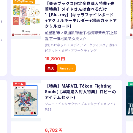
DVD/Blu-ray
女
【楽天ブックス限定全巻購入特典+先
着特典】メイドさんは食べるだけ
1【Blu-ray】(キャラファインボード
+アクリルキーホルダー+場面カットア
/
クリルカード)
前屋進/市ノ瀬加那/須能千裕/河瀬茉希/石上静
香/五十嵐裕美/佐久間大介
ハ
(株)ハピネット・メディアマーケティング
/
(株)ハ
ピネット・メディアマーケティング
19,800
円
楽天
Amazon
ゲーム
C
霊
【特典】MARVEL Tōkon: Fighting
可
Souls(【早期購入封入特典】ロビーの
アイテムセット)
ソニー・インタラクティブエンタテインメント
/
PS5
6,782
円