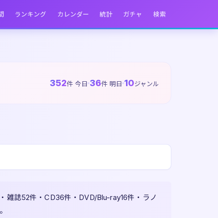
間
ランキング
カレンダー
統計
ガチャ
検索
352
36
10
件 今日
件 明日
ジャンル
2件・CD36件・DVD/Blu-ray16件・ラノ
す。