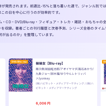
・新作が発売されます。前週比-15%と落ち着いた週で、ジャンル別で
はこの日を中心に行うのが効率的です。
D・DVD/Blu-ray・フィギュア・トレカ・雑誌・おもちゃの全1
16件を収録。著者ごとの刊行履歴と次巻予測、シリーズ全巻のタイ
何が出るのか」を整理しています。
DVD/Blu-ray
D
禍禍女【Blu-ray】
南沙良/前田旺志郎/アオイヤマダ/高石あかり/
九条ジョー/鈴木福/ゆりやんレトリィバ
ァ/yonkey
(株)ハピネット・メディアマーケティング
/
(株)ハ
ピネット・メディアマーケティング
6,006
円