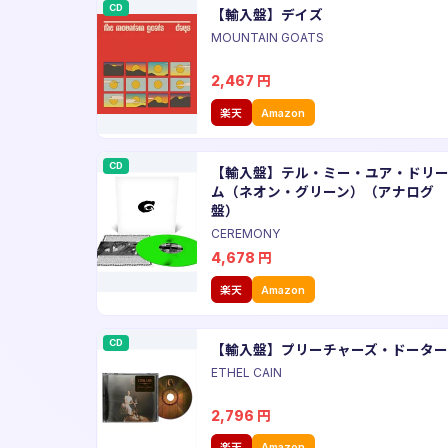
CD
【輸入盤】デイズ
MOUNTAIN GOATS
2,467
円
楽天
Amazon
CD
【輸入盤】テル・ミー・ユア・ドリ
ム（ネオン・グリーン）（アナログ
盤）
CEREMONY
4,678
円
楽天
Amazon
CD
【輸入盤】プリーチャーズ・ドーター
ETHEL CAIN
2,796
円
楽天
Amazon