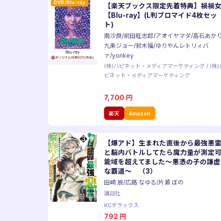
DVD/Blu-ray
【楽天ブックス限定先着特典】禍禍
【Blu-ray】(L判ブロマイド4枚セッ
ト)
南沙良/前田旺志郎/アオイヤマダ/高石あかり
九条ジョー/鈴木福/ゆりやんレトリィバ
ァ/yonkey
(株)ハピネット・メディアマーケティング
/
(株)
ピネット・メディアマーケティング
7,700
円
楽天
Amazon
【爆アド】生まれた直後から最強悪
と脳内バトルしてたら魔力量が測定
能域を超えてました〜悪憑の子の謙虚
な覇道〜 （3）
田崎 辰/広路 なゆる/片瀬 ぼの
講談社
KCデラックス
792
円