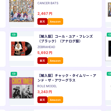
CANCER BATS
2,467
円
楽天
Amazon
CD
C
ラ
【輸入盤】コール・ユア・フレンズ
（ブラック）（アナログ盤）
ZEBRAHEAD
5,692
円
楽天
Amazon
CD
C
【輸入盤】チャック・タイムリー・ア
）
ンド・ザ・アワーグラス
ROLE MODEL
3,243
円
楽天
Amazon