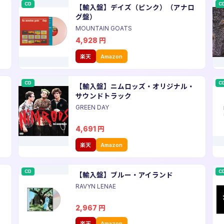
CD
C
【輸入盤】デイズ（ピンク）（アナロ
グ盤）
MOUNTAIN GOATS
4,928
円
楽天
Amazon
CD
C
ー
【輸入盤】ニムロッズ・オリジナル・
サウンドトラック
GREEN DAY
4,691
円
楽天
Amazon
CD
C
【輸入盤】ブルー・アイランド
RAVYN LENAE
2,967
円
楽天
Amazon