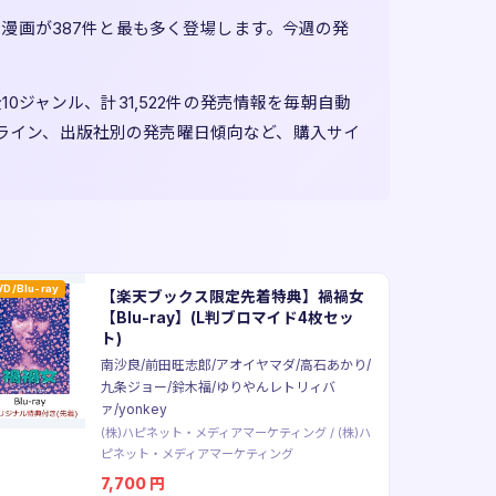
は漫画が387件と最も多く登場します。今週の発
0ジャンル、計31,522件の発売情報を毎朝自動
ムライン、出版社別の発売曜日傾向など、購入サイ
VD/Blu-ray
【楽天ブックス限定先着特典】禍禍女
【Blu-ray】(L判ブロマイド4枚セッ
ト)
南沙良/前田旺志郎/アオイヤマダ/高石あかり/
九条ジョー/鈴木福/ゆりやんレトリィバ
ァ/yonkey
(株)ハピネット・メディアマーケティング
/
(株)ハ
ピネット・メディアマーケティング
7,700
円