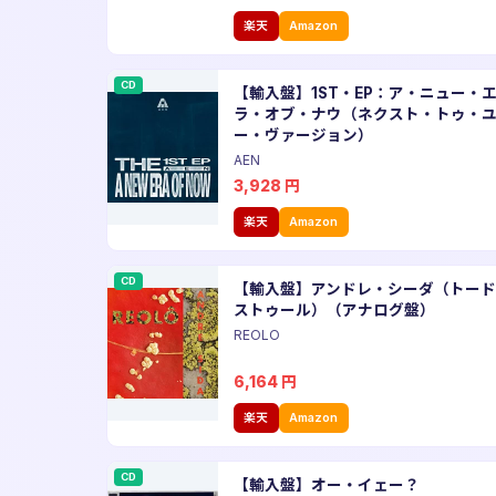
楽天
Amazon
CD
【輸入盤】1ST・EP：ア・ニュー・
ラ・オブ・ナウ（ネクスト・トゥ・
ー・ヴァージョン）
AEN
3,928
円
楽天
Amazon
CD
【輸入盤】アンドレ・シーダ（トード
ストゥール）（アナログ盤）
REOLO
6,164
円
楽天
Amazon
CD
【輸入盤】オー・イェー？