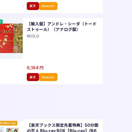
楽天
Amazon
D
【輸入盤】アンドレ・シーダ（トード
ストゥール）（アナログ盤）
REOLO
6,164
円
楽天
Amazon
VD/Blu-ray
【楽天ブックス限定先着特典】50分間
の恋人 Blu-ray BOX【Blu-ray】(B6