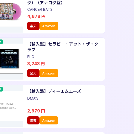
ク）（アナログ盤）
CANCER BATS
4,678
円
楽天
Amazon
D
【輸入盤】セラピー・アット・ザ・ク
ラブ
FLO
3,243
円
楽天
Amazon
D
【輸入盤】ディーエムエーズ
DMA'S
2,979
円
楽天
Amazon