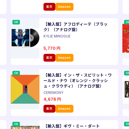
楽天
Amazon
CD
C
エ
【輸入盤】アフロディーテ（ブラッ
ユ
ク）（アナログ盤）
KYLIE MINOGUE
5,770
円
楽天
Amazon
CD
C
【輸入盤】イン・ザ・スピリット・ワ
ールド・ナウ（オレンジ・クラッシ
ュ・クラウディ）（アナログ盤）
CEREMONY
4,678
円
楽天
Amazon
CD
C
【輸入盤】ギヴ・ミー・ダート