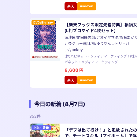
楽天
Amazon
DVD/Blu-ray
【楽天ブックス限定先着特典】禍禍
(L判ブロマイド4枚セット)
南沙良/前田旺志郎/アオイヤマダ/高石あかり
九条ジョー/鈴木福/ゆりやんレトリィバ
ァ/yonkey
(株)ハピネット・メディアマーケティング
/
(株)
ピネット・メディアマーケティング
6,600
円
楽天
Amazon
今日の新着 (8月7日)
352件
小説・書籍
「デブは出て行け！」と追放された
で、チートスキル【マイホーム】で異