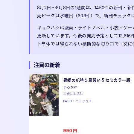
8月2日〜8月8日の1週間は、1450件の新刊
売ピークは水曜日（608件）で、新刊チェック
キョウハツは漫画・ライトノベル・小説・ゲーム・C
更新しています。今後の発売予定として13,6
ト単体では得られない横断的な切り口で「次に
注目の新着
異郷の爪塗り見習い 5 セミカラー版
まるかわ
主婦と生活社
PASH！コミックス
990
円