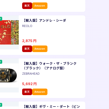
楽天
Amazon
D
【輸入盤】アンドレ・シーダ
REOLO
2,875
円
楽天
Amazon
D
【輸入盤】ウォーク・ザ・プランク
（ブラック）（アナログ盤）
ZEBRAHEAD
5,692
円
楽天
Amazon
D
【輸入盤】ギヴ・ミー・ダート（ピン