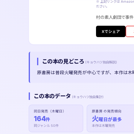
※ 上記リンクは Ama
ださい。
村の素人劇団で事件
Xでシェア
この本の見どころ
(キョウハツ独自解説)
原書房は普段火曜発売が中心ですが、本作は木
この本のデータ
(キョウハツ独自集計)
同日発売（木曜日）
原書房 の発売傾向
164
火
件
曜日が最多
同ジャンル 50件
本作は木曜発売