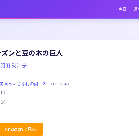
今日
週
ーズンと豆の木の巨人
/羽田 詩津子
英国ちいさな村の謎 25
（レーベル）
9日
624
Amazonで見る