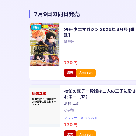
7月9日の同日発売
雑誌
別冊 少年マガジン 2026年 8月号 [雑
誌]
講談社
770
円
楽天
Amazon
夜伽の双子ー贄姫は二人の王子に愛
れるー（12）
島袋 ユミ
小学館
フラワーコミックス α
770
円
楽天
Amazon