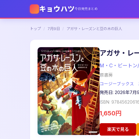
キョウハツ
今日発売まとめ
トップ
/
7月9日
/
アガサ・レーズンと豆の木の巨人
アガサ・レ
M・C・ビートン
原書房
コージーブックス 
発売日: 2026年7月
ISBN: 9784562061
1,650円
楽天で見る