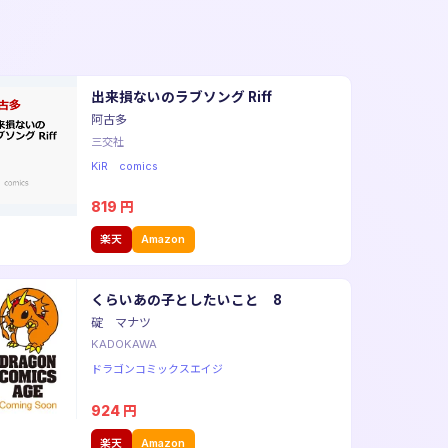
出来損ないのラブソング Riff
阿古多
三交社
KiR comics
819
円
楽天
Amazon
くらいあの子としたいこと 8
碇 マナツ
KADOKAWA
ドラゴンコミックスエイジ
924
円
楽天
Amazon