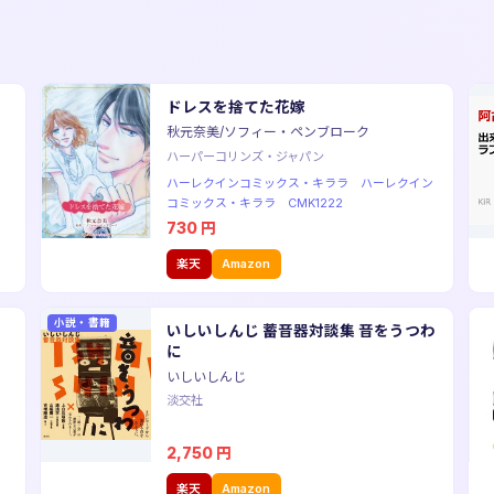
ドレスを捨てた花嫁
秋元奈美/ソフィー・ペンブローク
ハーパーコリンズ・ジャパン
ハーレクインコミックス・キララ ハーレクイン
コミックス・キララ CMK1222
730
円
楽天
Amazon
小説・書籍
さ
いしいしんじ 蓄音器対談集 音をうつわ
に
いしいしんじ
淡交社
2,750
円
楽天
Amazon