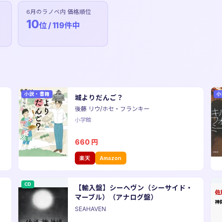
6月のラノベ内 価格順位
10
位 / 119件中
小説・書籍
小
城よりだんご？
後藤 リウ/ホセ・フランキー
小学館
660
円
楽天
Amazon
CD
【輸入盤】シーヘヴン（シーサイド・
マーブル）（アナログ盤）
SEAHAVEN