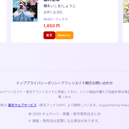
棚本いこま/しょうじ
主婦と生活社
PASH！ブックス
1,650
円
楽天
Amazon
トップ
プライバシーポリシー
アフィリエイト開示
お問い合わせ
azonアソシエイト・楽天アフィリエイトに参加しており、リンク経由の購入で収益を得る場
者: Libra
書影は
楽天ウェブサービス
（楽天ブックスAPI）より取得しています。Supported by Rakuten
© 2026 キョウハツ - 新着・新作発売日まとめ
※ 価格・発売日は変更になる場合があります。