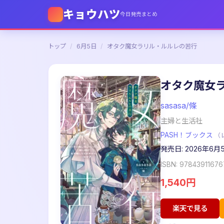
キョウハツ
今日発売まとめ
トップ
/
6月5日
/
オタク魔女ラリル・ルルレの苦行
オタク魔女
sasasa/條
主婦と生活社
PASH！ブックス
（
発売日: 2026年6月
ISBN: 97843911676
1,540円
楽天で見る