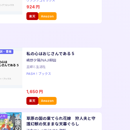
ヴァンプコミックス
924
円
楽天
Amazon
説・書籍
私の心はおじさんである 5
嶋野夕陽/NAJI柳田
主婦と生活社
PASH！ブックス
1,650
円
楽天
Amazon
ノベ
草原の国の棄てられ花嫁 狩人夫と守
護幻獣の気ままな天幕ぐらし