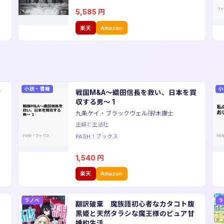
5,585
円
楽天
Amazon
小説・書籍
小
付
戦国M&A〜織田信長を救い、日本を買
き
収する男〜 1
九条ケイ・ブラックウェル/鈴木康士
主婦と生活社
PASH！ブックス
1,540
円
楽天
Amazon
ラノベ
ラ
と
翻訳破棄 魔族語初心者なカタコト腹
黒姫と天然タラシな魔王様のピュア甘
婚約生活