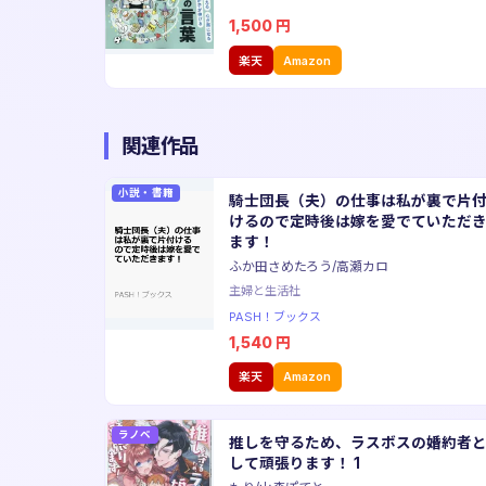
1,500
円
楽天
Amazon
関連作品
小説・書籍
騎士団長（夫）の仕事は私が裏で片
けるので定時後は嫁を愛でていただ
ます！
ふか田さめたろう/高瀬カロ
主婦と生活社
PASH！ブックス
1,540
円
楽天
Amazon
ラノベ
推しを守るため、ラスボスの婚約者
して頑張ります！ 1