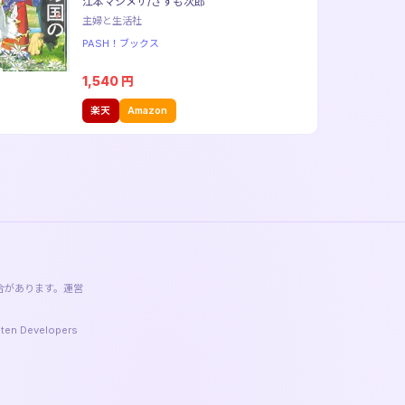
江本マシメサ/さすも次郎
主婦と生活社
PASH！ブックス
1,540
円
楽天
Amazon
合があります。運営
 Developers