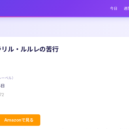
今日
週
ラリル・ルルレの苦行
レーベル）
5日
72
Amazonで見る