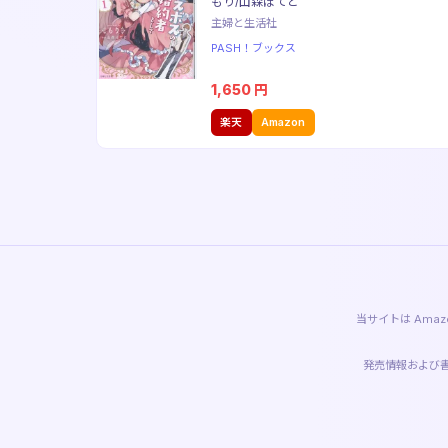
もり/山森ぽてと
主婦と生活社
PASH！ブックス
1,650
円
楽天
Amazon
当サイトは Am
発売情報および