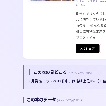
※ 上記リンクは Ama
ださい。
街外れでひっそりと
ルに恋をしているわ
るのみ。 そんなあ
推しに有利な未来を
ブコメディ★
Xでシェア
この本の見どころ
(キョウハツ独自解説)
6月発売のラノベ119冊中、価格は上位8%（1
この本のデータ
(キョウハツ独自集計)