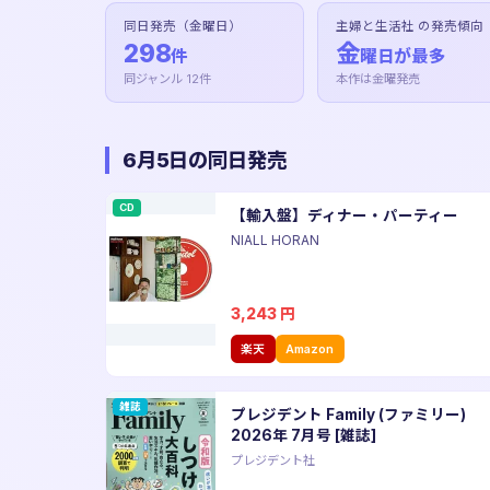
同日発売（金曜日）
主婦と生活社 の発売傾向
298
金
件
曜日が最多
同ジャンル 12件
本作は金曜発売
6月5日の同日発売
CD
【輸入盤】ディナー・パーティー
NIALL HORAN
3,243
円
楽天
Amazon
雑誌
プレジデント Family (ファミリー)
2026年 7月号 [雑誌]
プレジデント社