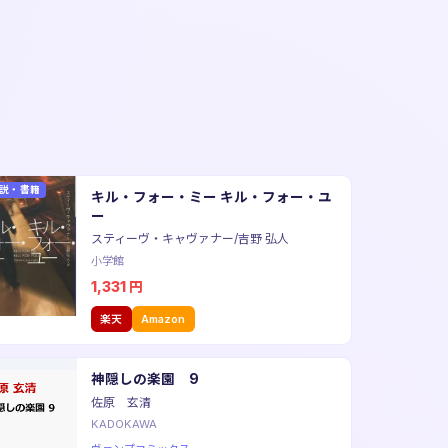
説・書籍
キル・フォー・ミー キル・フォー・ユ
ー
スティーヴ・キャヴァナー/吉野 弘人
小学館
1,331
円
楽天
Amazon
神隠しの楽園 9
佐原 玄清
KADOKAWA