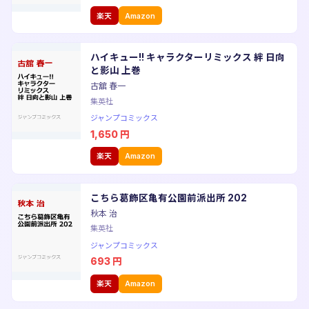
楽天
Amazon
ハイキュー!! キャラクターリミックス 絆 日向
と影山 上巻
古舘 春一
集英社
ジャンプコミックス
1,650
円
楽天
Amazon
こちら葛飾区亀有公園前派出所 202
秋本 治
集英社
ジャンプコミックス
693
円
楽天
Amazon