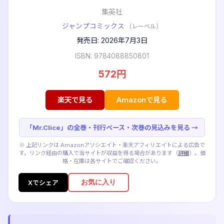
集英社
ジャンプコミックス
（レーベル）
発売日: 2026年7月3日
ISBN: 9784088850801
572円
楽天で見る
Amazonで見る
「Mr.Clice」の全巻・刊行ペース・次巻の見込みを見る →
※ 上記リンクは Amazonアソシエイト・楽天アフィリエイトによる広告で
す。リンク経由の購入で当サイトが収益を得る場合があります（
詳細
）。価
格・在庫は各サイトでご確認ください。
お気に入り
Xでシェア