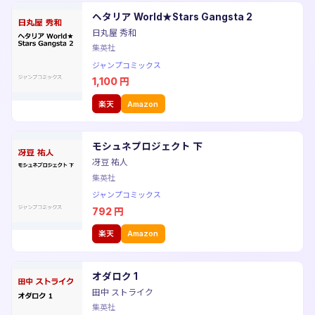
ヘタリア World★Stars Gangsta 2
日丸屋 秀和
集英社
ジャンプコミックス
1,100
円
楽天
Amazon
モシュネプロジェクト 下
冴豆 祐人
集英社
ジャンプコミックス
792
円
楽天
Amazon
オダロク 1
田中 ストライク
集英社