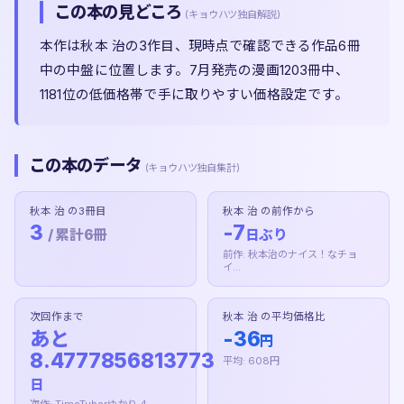
この本の見どころ
(キョウハツ独自解説)
本作は秋本 治の3作目、現時点で確認できる作品6冊
中の中盤に位置します。7月発売の漫画1203冊中、
1181位の低価格帯で手に取りやすい価格設定です。
この本のデータ
(キョウハツ独自集計)
秋本 治 の3冊目
秋本 治 の前作から
3
-7
/ 累計6冊
日ぶり
前作: 秋本治のナイス！なチョ
イ...
次回作まで
秋本 治 の平均価格比
あと
-36
円
8.4777856813773
平均: 608円
日
次作: TimeTuberゆかり 4