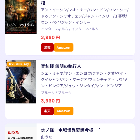
棺
アン・イーシン/マオ・ナー/ハン・ドン/ワン・シー/
ドゥアン・シャオチェン/ジャン・インリー/丁春秋/
ワン・ベイ/ジャン・インリー
インターフィルム
/
インターフィルム
3,960
円
楽天
Amazon
DVD/Blu-ray
盲剣楼 無明の執行人
シェ・ミャオ/ヤン・エンヨウ/ファン・タオ/ペイ・
クイシャン/バン・マージア/フェンチャオ・リウ/ヤ
ン・ビンジア/ジュウ・ジンタイ/ヤン・ビンジア
プルーク
/
プルーク
3,960
円
楽天
Amazon
水ノ怪ー水域怪異奇譚今様ー 1
山うた