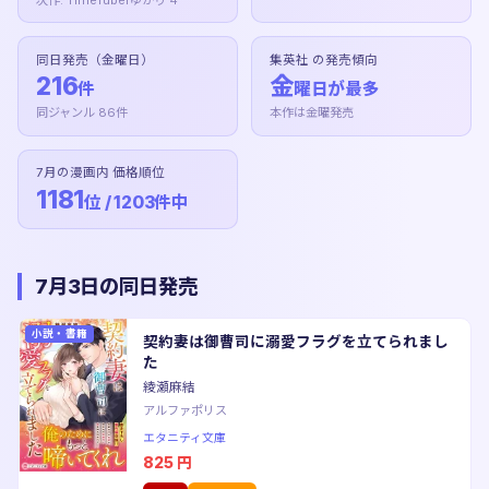
同日発売（金曜日）
集英社 の発売傾向
216
金
件
曜日が最多
同ジャンル 86件
本作は金曜発売
7月の漫画内 価格順位
1181
位 / 1203件中
7月3日の同日発売
小説・書籍
契約妻は御曹司に溺愛フラグを立てられまし
た
綾瀬麻結
アルファポリス
エタニティ文庫
825
円