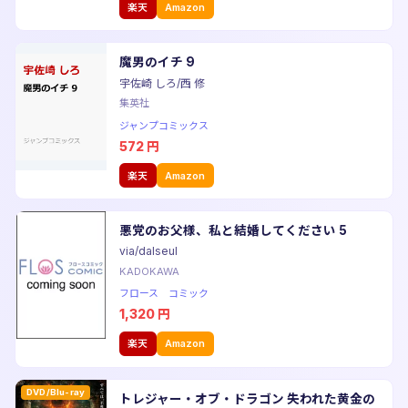
楽天
Amazon
魔男のイチ 9
宇佐崎 しろ/西 修
集英社
ジャンプコミックス
572
円
楽天
Amazon
悪党のお父様、私と結婚してください 5
via/dalseul
KADOKAWA
フロース コミック
1,320
円
楽天
Amazon
DVD/Blu-ray
トレジャー・オブ・ドラゴン 失われた黄金の