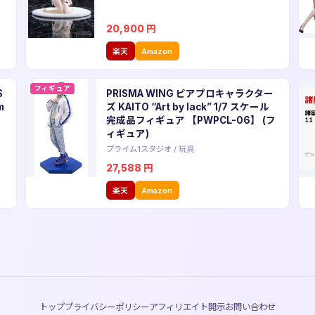
20,900
円
楽天
Amazon
フィギュア
S
PRISMA WING ピアプロキャラクター
m
ズ KAITO “Art by lack” 1/7 スケール
完成品フィギュア 【PWPCL-06】 (フ
ィギュア)
プライム1スタジオ
/
玩具
27,588
円
楽天
Amazon
トップ
プライバシーポリシー
アフィリエイト開示
お問い合わせ