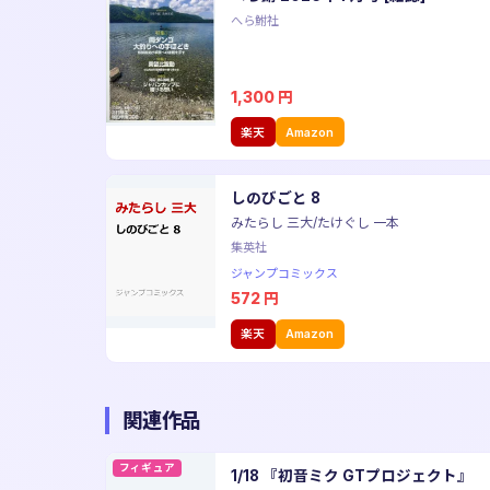
へら鮒社
1,300
円
楽天
Amazon
しのびごと 8
みたらし 三大/たけぐし 一本
集英社
ジャンプコミックス
572
円
楽天
Amazon
関連作品
フィギュア
1/18 『初音ミク GTプロジェクト』