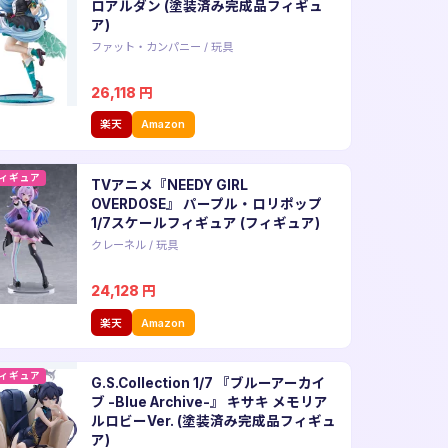
ロアルダン (塗装済み完成品フィギュ
ア)
ファット・カンパニー
/
玩具
26,118
円
楽天
Amazon
ィギュア
TVアニメ『NEEDY GIRL
OVERDOSE』 パープル・ロリポップ
1/7スケールフィギュア (フィギュア)
クレーネル
/
玩具
24,128
円
楽天
Amazon
ィギュア
G.S.Collection 1/7 『ブルーアーカイ
ブ -Blue Archive-』 キサキ メモリア
ルロビーVer. (塗装済み完成品フィギュ
ア)