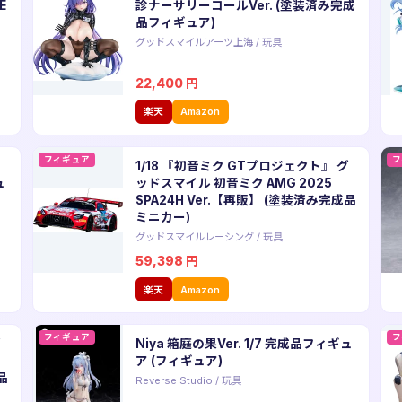
E
診ナーサリーコールVer. (塗装済み完成
品フィギュア)
グッドスマイルアーツ上海
/
玩具
22,400
円
楽天
Amazon
フィギュア
フ
ス
1/18 『初音ミク GTプロジェクト』 グ
ュ
ッドスマイル 初音ミク AMG 2025
SPA24H Ver.【再販】 (塗装済み完成品
ミニカー)
グッドスマイルレーシング
/
玩具
59,398
円
楽天
Amazon
フィギュア
フ
グ
Niya 箱庭の果Ver. 1/7 完成品フィギュ
ア (フィギュア)
品
Reverse Studio
/
玩具