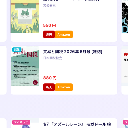
文藝春秋
550
円
楽天
Amazon
雑誌
貿易と関税 2026年 6月号 [雑誌]
日本関税協会
880
円
楽天
Amazon
フィギュア
フ
1/7 『アズールレーン』 モガドール 嗅