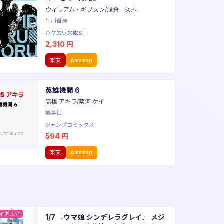
ウィリアム・ギブスン/浅倉 久志
早川書房
ハヤカワ文庫SF
2,310
円
楽天
Amazon
英雄機関 6
高橋 アキラ/蔡河 ケイ
集英社
ジャンプコミックス
594
円
楽天
Amazon
ィギュア
1/7 『ウマ娘 シンデレラグレイ』 メジ