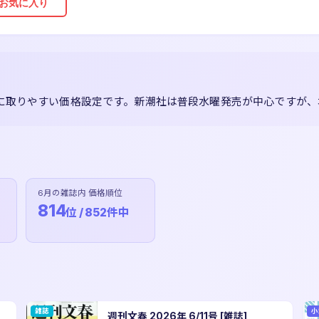
お気に入り
で手に取りやすい価格設定です。新潮社は普段水曜発売が中心ですが
6月の雑誌内 価格順位
814
位 / 852件中
雑誌
小
週刊文春 2026年 6/11号 [雑誌]