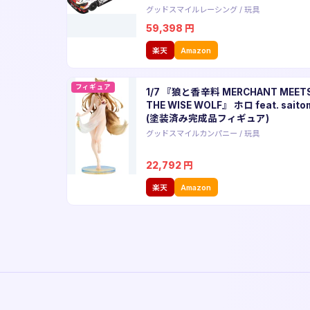
グッドスマイルレーシング
/
玩具
59,398
円
楽天
Amazon
フィギュア
1/7 『狼と香辛料 MERCHANT MEET
THE WISE WOLF』 ホロ feat. saito
(塗装済み完成品フィギュア)
グッドスマイルカンパニー
/
玩具
22,792
円
楽天
Amazon