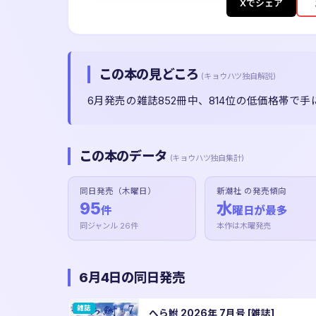
Xでシェア
この本の見どころ
(キョウハツ独自解説)
6月発売の雑誌852冊中、814位の低価格帯
この本のデータ
(キョウハツ独自集計)
同日発売（木曜日）
新潮社 の発売傾向
95
水
件
曜日が最多
同ジャンル 26件
本作は木曜発売
6月4日の同日発売
雑誌
へら鮒 2026年 7月号 [雑誌]