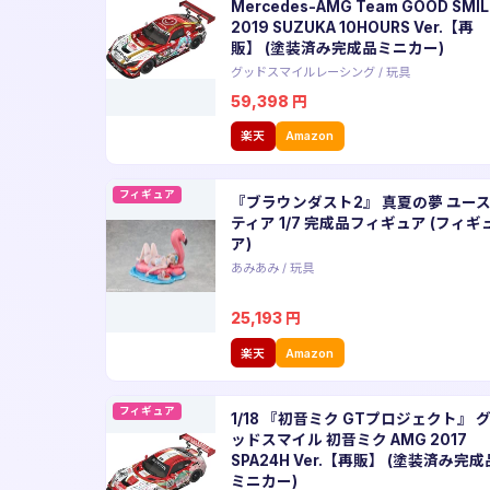
Mercedes-AMG Team GOOD SMIL
2019 SUZUKA 10HOURS Ver.【再
販】 (塗装済み完成品ミニカー)
グッドスマイルレーシング
/
玩具
59,398
円
楽天
Amazon
フィギュア
『ブラウンダスト2』 真夏の夢 ユー
ティア 1/7 完成品フィギュア (フィギ
ア)
あみあみ
/
玩具
25,193
円
楽天
Amazon
フィギュア
1/18 『初音ミク GTプロジェクト』 
ッドスマイル 初音ミク AMG 2017
SPA24H Ver.【再販】 (塗装済み完成
ミニカー)