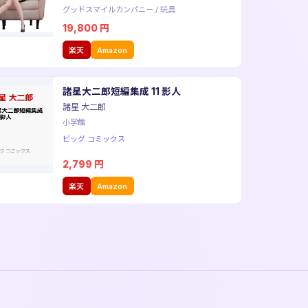
グッドスマイルカンパニー
/
玩具
19,800
円
楽天
Amazon
諸星大二郎短編集成 11 影人
諸星 大二郎
小学館
ビッグ コミックス
2,799
円
楽天
Amazon