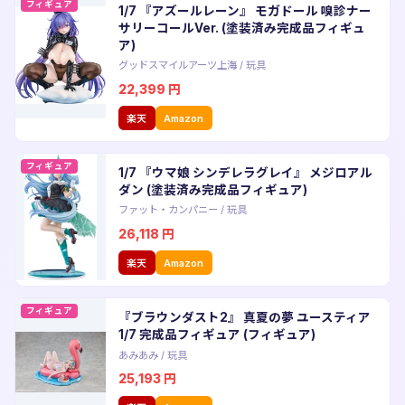
フィギュア
1/7 『アズールレーン』 モガドール 嗅診ナー
サリーコールVer. (塗装済み完成品フィギュ
ア)
グッドスマイルアーツ上海
/
玩具
22,399
円
楽天
Amazon
フィギュア
1/7 『ウマ娘 シンデレラグレイ』 メジロアル
ダン (塗装済み完成品フィギュア)
ファット・カンパニー
/
玩具
26,118
円
楽天
Amazon
フィギュア
『ブラウンダスト2』 真夏の夢 ユースティア
1/7 完成品フィギュア (フィギュア)
あみあみ
/
玩具
25,193
円