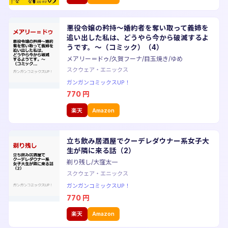
悪役令嬢の矜持〜婚約者を奪い取って義姉を
追い出した私は、どうやら今から破滅するよ
うです。〜（コミック）（4）
メアリー＝ドゥ/久賀フーナ/目玉焼き/ゆめ
スクウェア・エニックス
ガンガンコミックスUP！
770
円
楽天
Amazon
立ち飲み居酒屋でクーデレダウナー系女子大
生が隣に来る話（2）
剃り残し/大窪太一
スクウェア・エニックス
ガンガンコミックスUP！
770
円
楽天
Amazon