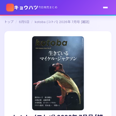
キョウハツ
今日発売まとめ
トップ
/
6月5日
/
kotoba (コトバ) 2026年 7月号 [雑誌]