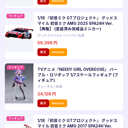
楽天
Amazon
フィギュア
1/18 『初音ミク GTプロジェクト』 グッドス
マイル 初音ミク AMG 2025 SPA24H Ver.
【再販】 (塗装済み完成品ミニカー)
グッドスマイルレーシング
/
玩具
59,398
円
楽天
Amazon
フィギュア
TVアニメ『NEEDY GIRL OVERDOSE』 パー
プル・ロリポップ 1/7スケールフィギュア (フ
ィギュア)
クレーネル
/
玩具
24,128
円
楽天
Amazon
フィギュア
1/18 『初音ミク GTプロジェクト』 グッドス
マイル 初音ミク AMG 2017 SPA24H Ver.