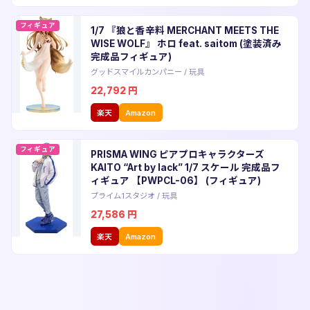
フィギュア
1/7 『狼と香辛料 MERCHANT MEETS THE
WISE WOLF』 ホロ feat. saitom (塗装済み
完成品フィギュア)
グッドスマイルカンパニー
/
玩具
22,792
円
楽天
Amazon
フィギュア
PRISMA WING ピアプロキャラクターズ
KAITO “Art by lack” 1/7 スケール 完成品フ
ィギュア 【PWPCL-06】 (フィギュア)
プライム1スタジオ
/
玩具
27,586
円
楽天
Amazon