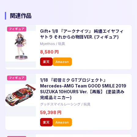
関連作品
フィギュア
Gift+ 1/8 『アークナイツ』 純燼エイヤフィ
ヤトラ それからの物語VER. (フィギュア)
Myethos
/
玩具
8,580
円
楽天
Amazon
フィギュア
1/18 『初音ミク GTプロジェクト』
Mercedes-AMG Team GOOD SMILE 2019
SUZUKA 10HOURS Ver.【再販】 (塗装済み
完成品ミニカー)
グッドスマイルレーシング
/
玩具
59,398
円
楽天
Amazon