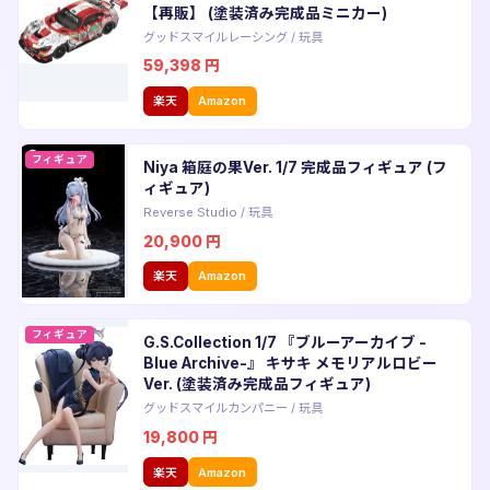
【再販】 (塗装済み完成品ミニカー)
グッドスマイルレーシング
/
玩具
59,398
円
楽天
Amazon
フィギュア
Niya 箱庭の果Ver. 1/7 完成品フィギュア (フ
ィギュア)
Reverse Studio
/
玩具
20,900
円
楽天
Amazon
フィギュア
G.S.Collection 1/7 『ブルーアーカイブ -
Blue Archive-』 キサキ メモリアルロビー
Ver. (塗装済み完成品フィギュア)
グッドスマイルカンパニー
/
玩具
19,800
円
楽天
Amazon