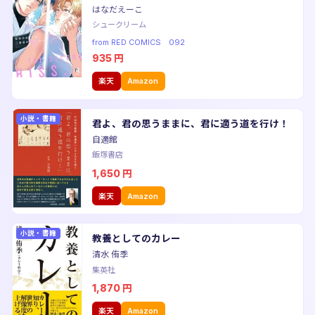
はなだえーこ
シュークリーム
from RED COMICS 092
935
円
楽天
Amazon
小説・書籍
君よ、君の思うままに、君に適う道を行け！
自適館
飯塚書店
1,650
円
楽天
Amazon
小説・書籍
教養としてのカレー
清水 侑季
集英社
1,870
円
楽天
Amazon