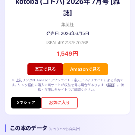
kotoba (コトバ) 2026年 7月号 [雑
誌]
集英社
発売日: 2026年6月5日
ISBN: 4912137570768
1,549円
楽天で見る
Amazonで見る
※ 上記リンクは Amazonアソシエイト・楽天アフィリエイトによる広告で
す。リンク経由の購入で当サイトが収益を得る場合があります（
詳細
）。価
格・在庫は各サイトでご確認ください。
お気に入り
Xでシェア
この本のデータ
(キョウハツ独自集計)