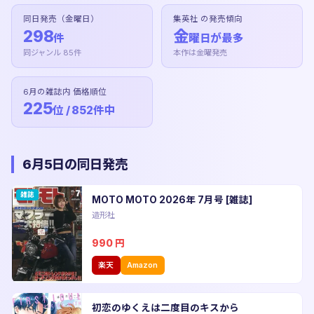
同日発売（金曜日）
集英社 の発売傾向
298
金
件
曜日が最多
同ジャンル 85件
本作は金曜発売
6月の雑誌内 価格順位
225
位 / 852件中
6月5日の同日発売
雑誌
MOTO MOTO 2026年 7月号 [雑誌]
造形社
990
円
楽天
Amazon
初恋のゆくえは二度目のキスから