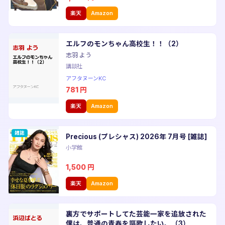
楽天
Amazon
エルフのモンちゃん高校生！！（2）
志羽 よう
講談社
アフタヌーンKC
781
円
楽天
Amazon
雑誌
Precious (プレシャス) 2026年 7月号 [雑誌]
小学館
1,500
円
楽天
Amazon
裏方でサポートしてた芸能一家を追放された
僕は、普通の青春を謳歌したい。（3）