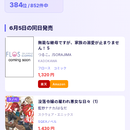
384
位 / 852件中
6月5日の同日発売
無能な継母ですが、家族の溺愛が止まりませ
ん！ 5
つるこ。/SORAJIMA
KADOKAWA
フロース コミック
1,320
円
楽天
Amazon
ラノベ
没落令嬢の雇われ悪女な日々（1）
藍野ナナカ/はなだ
スクウェア・エニックス
SQEXノベル
1,430
円