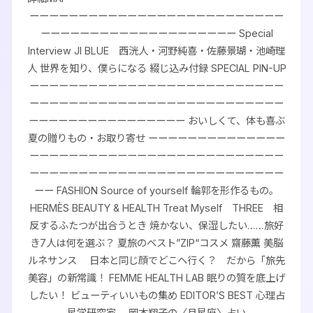
ーーーーーーーーーーーーーーーーーーーーーーーーーー
ーーーーーーーーーーーーーーーーーーーー Special
Interview JI BLUE 西洸人・河野純喜・佐藤景瑚・池崎理
人 世界を知り、僕らになる 綴じ込み付録 SPECIAL PIN-UP
ーーーーーーーーーーーーーーーーーーーーーーーーーー
ーーーーーーーーーーーーーーーーーーーーーーーーーー
ーーーーーーーーーーーーーーーー おいしくて、体も喜ぶ
夏の贈りもの・お取り寄せ ーーーーーーーーーーーーーー
ーーーーーーーーーーーーーーーーーーーーーーーーーー
ーーーーーーーーーーーーーーーーーーーーーーーーーー
ーー FASHION Source of yourself 輪郭を形作るもの。
HERMÈS BEAUTY & HEALTH Treat Myself THREE 相
反するふたつが出合うとき 焼かない、保湿したい……旅好
き7人は何を選ぶ？ 夏旅のベスト”ZIP“コスメ 齋藤薫 美脳
ルネサンス 日本と同じ顔でどこへ行く？ だから「旅先
美容」の新常識！ FEMME HEALTH LAB 眠りの質を底上げ
したい！ ビューティいいもの集め EDITOR’S BEST 心理占
星学研究家 岡本翔子の〈月星座〉占い