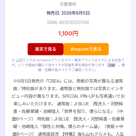
文藝春秋
発売日: 2026年6月5日
ISBN: 4912132510769
1,100円
楽天で見る
Amazonで見る
※ 上記リンクは Amazonアソシエイト・楽天アフィリエイトによる広告で
す。リンク経由の購入で当サイトが収益を得る場合があります（
詳細
）。価
格・在庫は各サイトでご確認ください。
※6月5日発売の『CREA』には、表紙の写真が異なる通常
版／特別版があります。通常版と特別版では写真とインタ
ビュー内容が異なります。SPECIAL PIN-UPも写真違いでお
楽しみいただけます。 通常版：JI BLUE 西洸人・河野純
喜・佐藤景瑚・池崎理人「世界を知り、僕らになる」（中
面6ページ） 特別版：JI BLUE 西洸人・河野純喜・佐藤景
瑚・池崎理人「個性と共鳴。僕らのチーム論」（表紙＋中
面6ページ） 通常版目次 【特集】海も山もグルメも。人生