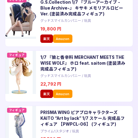
G.S.Collection 1/7 『ブルーアーカイブ -
Blue Archive-』 キサキ メモリアルロビー
Ver. (塗装済み完成品フィギュア)
グッドスマイルカンパニー
/
玩具
19,800
円
楽天
Amazon
フィギュア
1/7 『狼と香辛料 MERCHANT MEETS THE
WISE WOLF』 ホロ feat. saitom (塗装済み
完成品フィギュア)
グッドスマイルカンパニー
/
玩具
22,792
円
楽天
Amazon
フィギュア
PRISMA WING ピアプロキャラクターズ
KAITO “Art by lack” 1/7 スケール 完成品フ
ィギュア 【PWPCL-06】 (フィギュア)
プライム1スタジオ
/
玩具