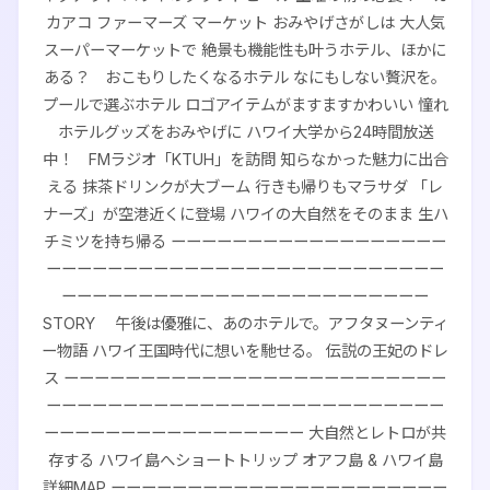
カアコ ファーマーズ マーケット おみやげさがしは 大人気
スーパーマーケットで 絶景も機能性も叶うホテル、ほかに
ある？ おこもりしたくなるホテル なにもしない贅沢を。
プールで選ぶホテル ロゴアイテムがますますかわいい 憧れ
ホテルグッズをおみやげに ハワイ大学から24時間放送
中！ FMラジオ「KTUH」を訪問 知らなかった魅力に出合
える 抹茶ドリンクが大ブーム 行きも帰りもマラサダ 「レ
ナーズ」が空港近くに登場 ハワイの大自然をそのまま 生ハ
チミツを持ち帰る ーーーーーーーーーーーーーーーーーー
ーーーーーーーーーーーーーーーーーーーーーーーーーー
ーーーーーーーーーーーーーーーーーーーーーーーー
STORY 午後は優雅に、あのホテルで。アフタヌーンティ
ー物語 ハワイ王国時代に想いを馳せる。 伝説の王妃のドレ
ス ーーーーーーーーーーーーーーーーーーーーーーーーー
ーーーーーーーーーーーーーーーーーーーーーーーーーー
ーーーーーーーーーーーーーーーーー 大自然とレトロが共
存する ハワイ島へショートトリップ オアフ島 & ハワイ島
詳細MAP ーーーーーーーーーーーーーーーーーーーーーー