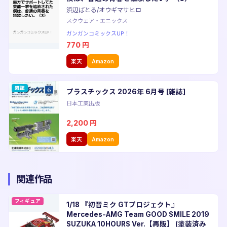
浜辺ばとる/オウギマサヒロ
スクウェア・エニックス
ガンガンコミックスUP！
770
円
楽天
Amazon
雑誌
プラスチックス 2026年 6月号 [雑誌]
日本工業出版
2,200
円
楽天
Amazon
関連作品
フィギュア
1/18 『初音ミク GTプロジェクト』
Mercedes-AMG Team GOOD SMILE 2019
SUZUKA 10HOURS Ver.【再販】 (塗装済み