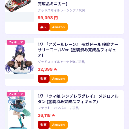
完成品ミニカー)
グッドスマイルレーシング
/
玩具
59,398
円
楽天
Amazon
フィギュア
1/7 『アズールレーン』 モガドール 嗅診ナー
サリーコールVer. (塗装済み完成品フィギュ
ア)
グッドスマイルアーツ上海
/
玩具
22,399
円
楽天
Amazon
フィギュア
1/7 『ウマ娘 シンデレラグレイ』 メジロアル
ダン (塗装済み完成品フィギュア)
ファット・カンパニー
/
玩具
26,118
円
楽天
Amazon