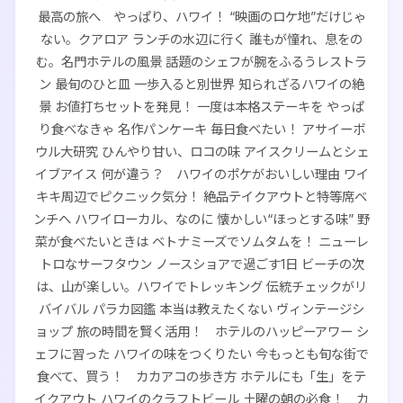
最高の旅へ やっぱり、ハワイ！ “映画のロケ地”だけじゃ
ない。クアロア ランチの水辺に行く 誰もが憧れ、息をの
む。名門ホテルの風景 話題のシェフが腕をふるうレストラ
ン 最旬のひと皿 一歩入ると別世界 知られざるハワイの絶
景 お値打ちセットを発見！ 一度は本格ステーキを やっぱ
り食べなきゃ 名作パンケーキ 毎日食べたい！ アサイーボ
ウル大研究 ひんやり甘い、ロコの味 アイスクリームとシェ
イブアイス 何が違う？ ハワイのポケがおいしい理由 ワイ
キキ周辺でピクニック気分！ 絶品テイクアウトと特等席ベ
ンチへ ハワイローカル、なのに 懐かしい“ほっとする味” 野
菜が食べたいときは ベトナミーズでソムタムを！ ニューレ
トロなサーフタウン ノースショアで過ごす1日 ビーチの次
は、山が楽しい。ハワイでトレッキング 伝統チェックがリ
バイバル パラカ図鑑 本当は教えたくない ヴィンテージシ
ョップ 旅の時間を賢く活用！ ホテルのハッピーアワー シ
ェフに習った ハワイの味をつくりたい 今もっとも旬な街で
食べて、買う！ カカアコの歩き方 ホテルにも「生」をテ
イクアウト ハワイのクラフトビール 土曜の朝の必食！ カ