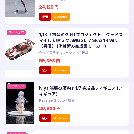
24,128
円
楽天
Amazon
フィギュア
1/18 『初音ミク GTプロジェクト』 グッドス
マイル 初音ミク AMG 2017 SPA24H Ver.
【再販】 (塗装済み完成品ミニカー)
グッドスマイルレーシング
/
玩具
59,398
円
楽天
Amazon
フィギュア
Niya 箱庭の果Ver. 1/7 完成品フィギュア (フ
ィギュア)
Reverse Studio
/
玩具
20,900
円
楽天
Amazon
フィギュア