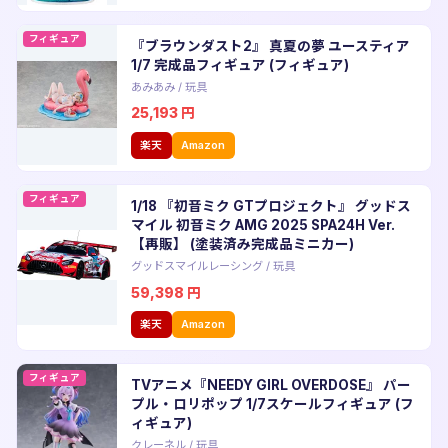
フィギュア
『ブラウンダスト2』 真夏の夢 ユースティア
1/7 完成品フィギュア (フィギュア)
あみあみ
/
玩具
25,193
円
楽天
Amazon
フィギュア
1/18 『初音ミク GTプロジェクト』 グッドス
マイル 初音ミク AMG 2025 SPA24H Ver.
【再販】 (塗装済み完成品ミニカー)
グッドスマイルレーシング
/
玩具
59,398
円
楽天
Amazon
フィギュア
TVアニメ『NEEDY GIRL OVERDOSE』 パー
プル・ロリポップ 1/7スケールフィギュア (フ
ィギュア)
クレーネル
/
玩具