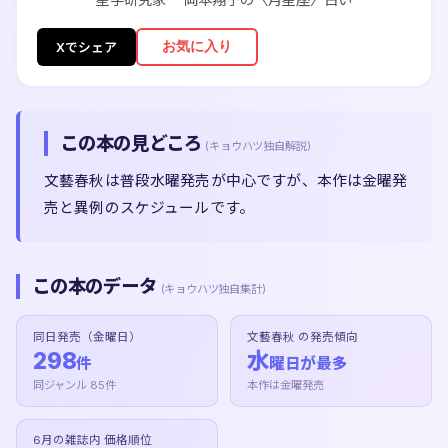
お気に入り
Xでシェア
この本の見どころ
(キョウハツ独自解説)
文藝春秋は普段水曜発売が中心ですが、本作は金曜発
売と異例のスケジュールです。
この本のデータ
(キョウハツ独自集計)
同日発売（金曜日）
文藝春秋 の発売傾向
298
水
件
曜日が最多
同ジャンル 85件
本作は金曜発売
6月の雑誌内 価格順位