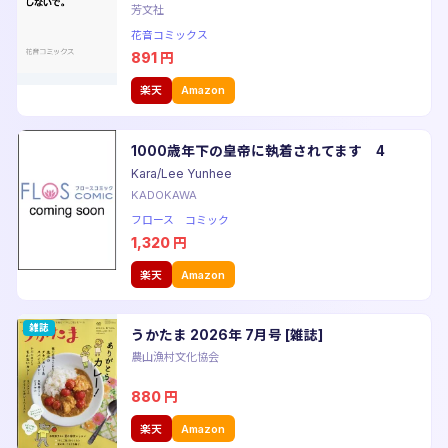
芳文社
花音コミックス
891
円
楽天
Amazon
1000歳年下の皇帝に執着されてます 4
Kara/Lee Yunhee
KADOKAWA
フロース コミック
1,320
円
楽天
Amazon
雑誌
うかたま 2026年 7月号 [雑誌]
農山漁村文化協会
880
円
楽天
Amazon