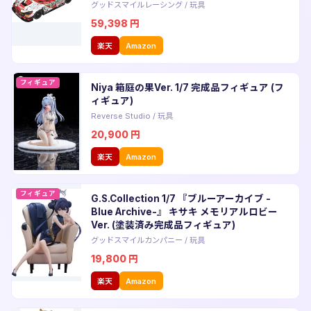
グッドスマイルレーシング
/
玩具
59,398
円
楽天
Amazon
フィギュア
Niya 箱庭の果Ver. 1/7 完成品フィギュア (フ
ィギュア)
Reverse Studio
/
玩具
20,900
円
楽天
Amazon
フィギュア
G.S.Collection 1/7 『ブルーアーカイブ -
Blue Archive-』 キサキ メモリアルロビー
Ver. (塗装済み完成品フィギュア)
グッドスマイルカンパニー
/
玩具
19,800
円
楽天
Amazon