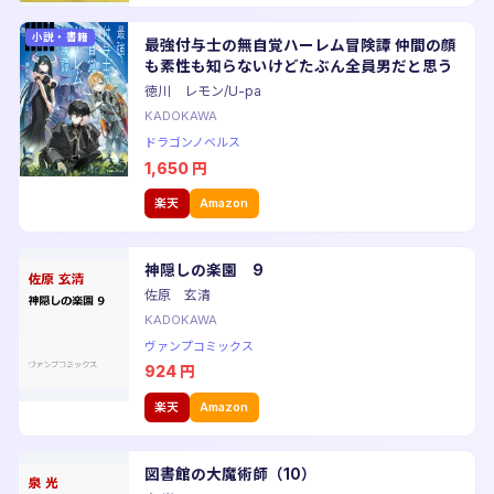
小説・書籍
最強付与士の無自覚ハーレム冒険譚 仲間の顔
も素性も知らないけどたぶん全員男だと思う
徳川 レモン/U-pa
KADOKAWA
ドラゴンノベルス
1,650
円
楽天
Amazon
神隠しの楽園 9
佐原 玄清
KADOKAWA
ヴァンプコミックス
924
円
楽天
Amazon
図書館の大魔術師（10）