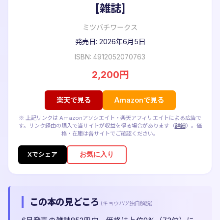
[雑誌]
ミツバチワークス
発売日: 2026年6月5日
ISBN: 4912052070763
2,200円
楽天で見る
Amazonで見る
※ 上記リンクは Amazonアソシエイト・楽天アフィリエイトによる広告で
す。リンク経由の購入で当サイトが収益を得る場合があります（
詳細
）。価
格・在庫は各サイトでご確認ください。
お気に入り
Xでシェア
この本の見どころ
(キョウハツ独自解説)