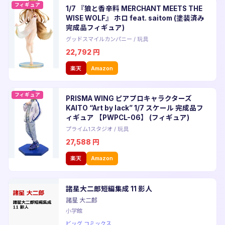
フィギュア
1/7 『狼と香辛料 MERCHANT MEETS THE
WISE WOLF』 ホロ feat. saitom (塗装済み
完成品フィギュア)
グッドスマイルカンパニー
/
玩具
22,792
円
楽天
Amazon
フィギュア
PRISMA WING ピアプロキャラクターズ
KAITO “Art by lack” 1/7 スケール 完成品フ
ィギュア 【PWPCL-06】 (フィギュア)
プライム1スタジオ
/
玩具
27,588
円
楽天
Amazon
諸星大二郎短編集成 11 影人
諸星 大二郎
小学館
ビッグ コミックス