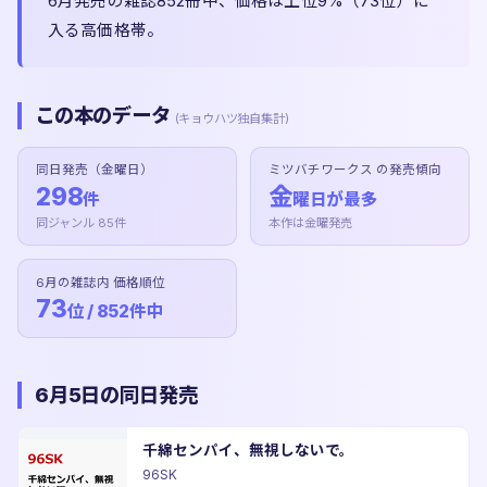
6月発売の雑誌852冊中、価格は上位9%（73位）に
入る高価格帯。
この本のデータ
(キョウハツ独自集計)
同日発売（金曜日）
ミツバチワークス の発売傾向
298
金
件
曜日が最多
同ジャンル 85件
本作は金曜発売
6月の雑誌内 価格順位
73
位 / 852件中
6月5日の同日発売
千綿センパイ、無視しないで。
96SK