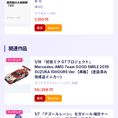
泉 光
講談社
アフタヌーンKC
1,100
円
楽天
Amazon
関連作品
フィギュア
1/18 『初音ミク GTプロジェクト』
Mercedes-AMG Team GOOD SMILE 2019
SUZUKA 10HOURS Ver.【再販】 (塗装済み
完成品ミニカー)
グッドスマイルレーシング
/
玩具
59,398
円
楽天
Amazon
フィギュア
1/7 『アズールレーン』 モガドール 嗅診ナー