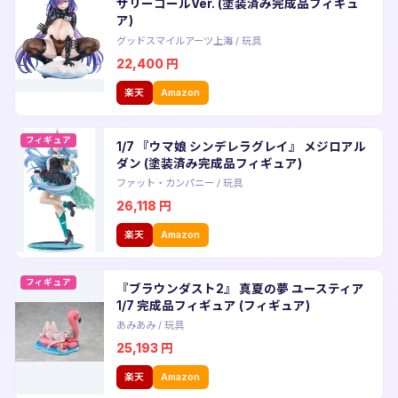
サリーコールVer. (塗装済み完成品フィギュ
ア)
グッドスマイルアーツ上海
/
玩具
22,400
円
楽天
Amazon
フィギュア
1/7 『ウマ娘 シンデレラグレイ』 メジロアル
ダン (塗装済み完成品フィギュア)
ファット・カンパニー
/
玩具
26,118
円
楽天
Amazon
フィギュア
『ブラウンダスト2』 真夏の夢 ユースティア
1/7 完成品フィギュア (フィギュア)
あみあみ
/
玩具
25,193
円
楽天
Amazon