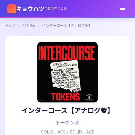
キョウハツ
今日発売まとめ
トップ
/
7月10日
/
インターコース【アナログ盤】
インターコース【アナログ盤】
トーケンズ
SOLID、ACE
/
SOLID、ACE