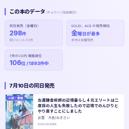
この本のデータ
(キョウハツ独自集計)
同日発売（金曜日）
SOLID、ACE の発売傾向
298
金
件
曜日が最多
同ジャンル 53件
本作は金曜発売
7月のCD内 価格順位
106
位 / 1893件中
7月10日の同日発売
小説・書籍
左遷錬金術師の辺境暮らし 4 元エリートは二
度目の人生も失敗したので辺境でのんびりと
やり直すことにしました
出雲 大吉/みきさい
KADOKAWA