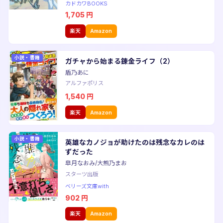
カドカワBOOKS
1,705
円
楽天
Amazon
小説・書籍
ガチャから始まる錬金ライフ（2）
盾乃あに
アルファポリス
1,540
円
楽天
Amazon
小説・書籍
英雄なカノジョが助けたのは残念なカレのは
ずだった
皐月なおみ/大熊乃まお
スターツ出版
ベリーズ文庫with
902
円
楽天
Amazon