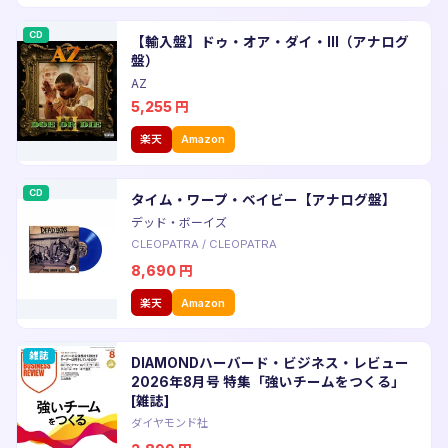
CD
【輸入盤】ドゥ・オア・ダイ・III（アナログ
盤）
AZ
5,255
円
楽天
Amazon
CD
タイム・ワープ・ベイビー【アナログ盤】
デッド・ボーイズ
CLEOPATRA
/
CLEOPATRA
8,690
円
楽天
Amazon
雑誌
DIAMONDハーバード・ビジネス・レビュー
2026年8月号 特集「強いチームをつくる」
[雑誌]
ダイヤモンド社