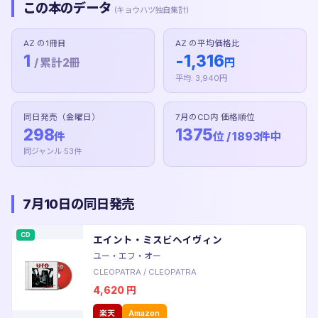
この本のデータ
(キョウハツ独自集計)
AZ の1冊目
AZ の平均価格比
1
-1,316
/ 累計2冊
円
平均: 3,940円
同日発売（金曜日）
7月のCD内 価格順位
298
1375
件
位 / 1893件中
同ジャンル 53件
7月10日の同日発売
CD
エイント・ミスビヘイヴィン
ユー・エフ・オー
CLEOPATRA
/
CLEOPATRA
4,620
円
楽天
Amazon