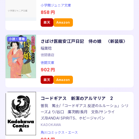
小学館ジュニア文庫
858
円
楽天
Amazon
小説・書籍
さばけ医龍安江戸日記 侍の娘 〈新装版〉
稲葉稔
徳間書店
徳間文庫
902
円
楽天
Amazon
コードギアス 新潔のアルマリア 2
曽我 篤士/「コードギアス 反逆のルルーシュ」シリ
ーズより/谷口 廣次朗/長月 文弥/サンライ
ズ/BANDAI SPIRITS、ホビージャパン
KADOKAWA
角川コミックス・エース