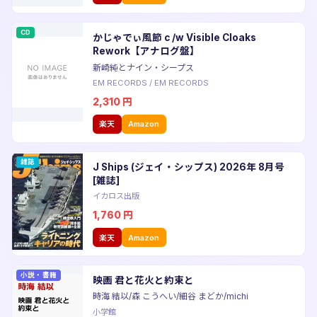
CD
かじゃでぃ風節 c /w Visible Cloaks
Rework【アナログ盤】
新崎純とナイン・シープス
EM RECORDS
/
EM RECORDS
2,310
円
楽天
Amazon
雑誌
J Ships (ジェイ・シップス) 2026年 8月号
[雑誌]
イカロス出版
1,760
円
楽天
Amazon
小説・書籍
映画 君と花火と約束と
時海 結以/森 こうへい/細谷 まどか/michi
小学館